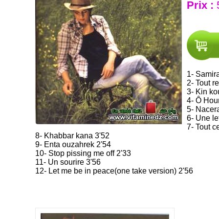
Prix :
1- Samir
2- Tout re
3- Kin ko
4- Ô Hour
5- Nacer
6- Une l
7- Tout c
8- Khabbar kana 3'52
9- Enta ouzahrek 2'54
10- Stop pissing me off 2'33
11- Un sourire 3'56
12- Let me be in peace(one take version) 2'56