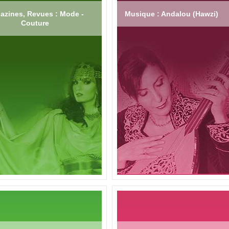
azines, Revues : Mode -
Musique : Andalou (Hawzi)
Couture