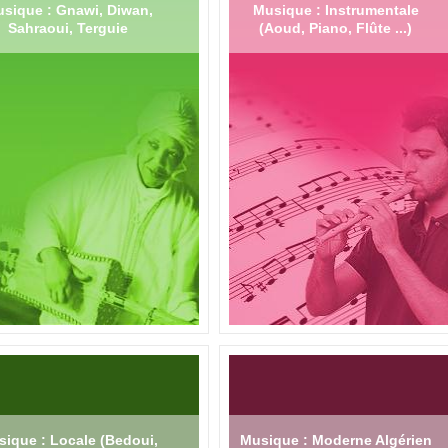
sique : Gnawi, Diwan,
Musique : Instrumentale
Sahraoui, Terguie
(Aoud, Piano, Flûte ...)
ique : Locale (Bedoui,
Musique : Moderne Algérien