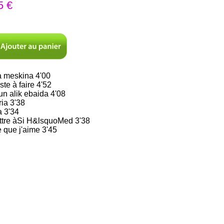
5 €
a meskina 4'00
ste à faire 4'52
un alik ebaida 4'08
ia 3'38
a 3'34
ettre àSi H&lsquoMed 3'38
e que j'aime 3'45