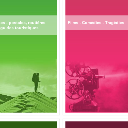
es : postales, routières,
Films : Comédies - Tragédies
guides touristiques