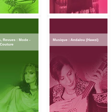
, Revues : Mode -
Musique : Andalou (Hawzi)
Couture