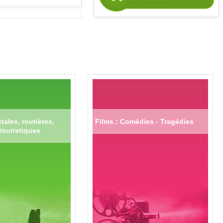
tales, routières,
Films : Comédies - Tragédies
touristiques