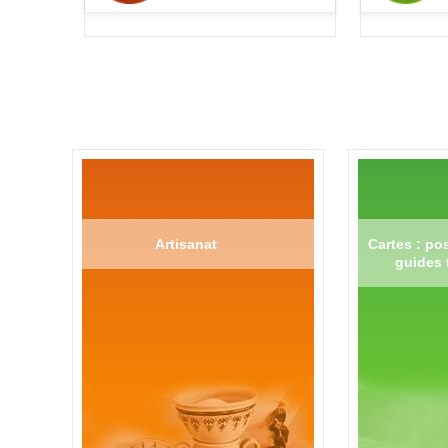
Artisanat
Cartes : pos
guides 