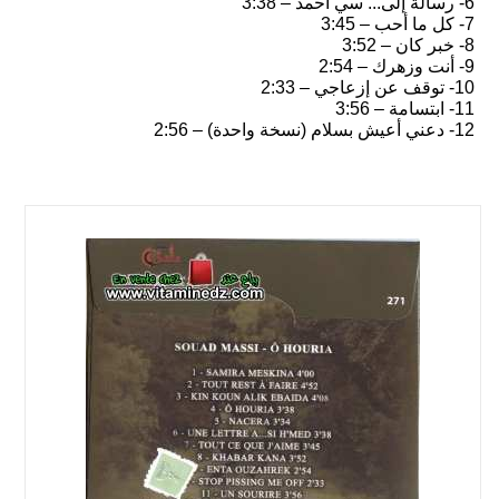
6- رسالة إلى... سي أحمد – 3:38
7- كل ما أحب – 3:45
8- خبر كان – 3:52
9- أنت وزهرك – 2:54
10- توقف عن إزعاجي – 2:33
11- ابتسامة – 3:56
12- دعني أعيش بسلام (نسخة واحدة) – 2:56