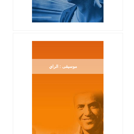
موسيقى : الراي