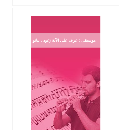
موسيقى : عزف على الآلة (عود ، بيانو ...)