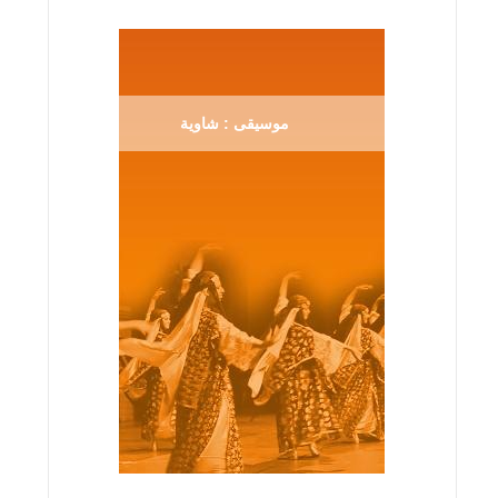
موسيقى : شاوية