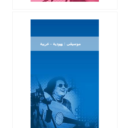
موسيقى : يهودية - عربية