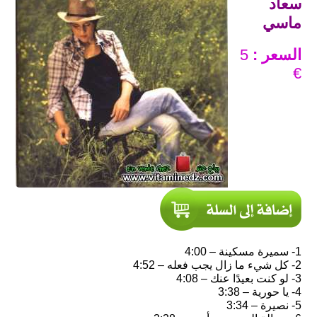
سعاد
ماسي
السعر :
5
€
1- سميرة مسكينة – 4:00
2- كل شيء ما زال يجب فعله – 4:52
3- لو كنت بعيدًا عنك – 4:08
4- يا حورية – 3:38
5- نصيرة – 3:34