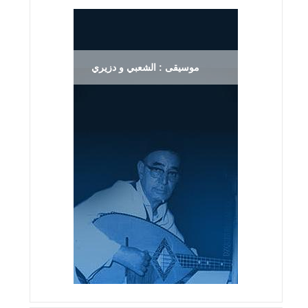
موسيقى : الشعبي و دزيري