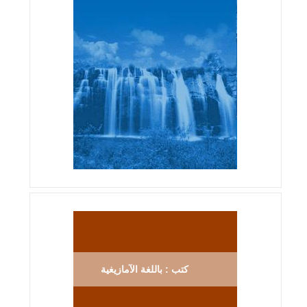
كتب : باللغة الآمازيغية