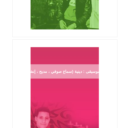
موسيقى : دينية (سماع صوفي ، مديح ، إنشاد ...)