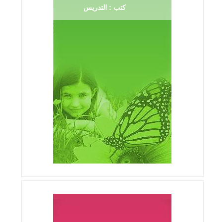
كتب : التدريس