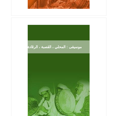
موسيقى : المحلي ، الڨصبة ، الرڨادة