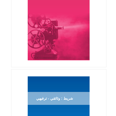
شريط : وثائقي - ترفيهي