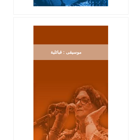
موسيقى : قبائلية