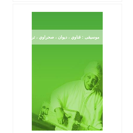
موسيقى : قناوي ، ديوان ، صحراوي ، ترڨية