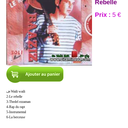
Rebelle
Prix :
5 €
ف-Waili waili
2-Le rebelle
3-Tbedel ezzaman
4-Rap du rapt
5-Instrumental
6-La berceuse