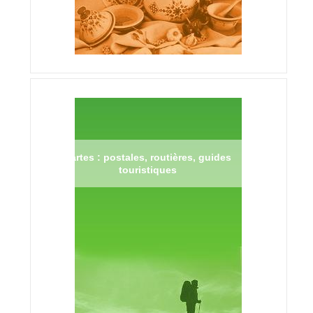
Cartes : postales, routières, guides
touristiques