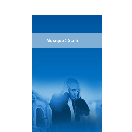
Musique : Staïfi