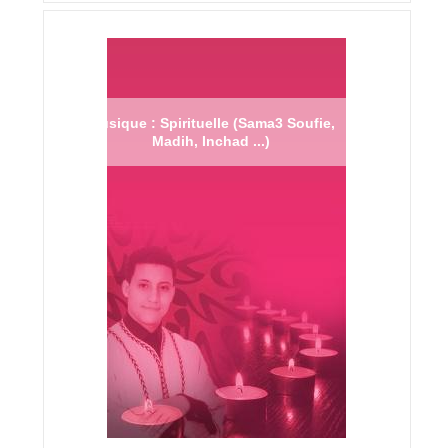
Musique : Spirituelle (Sama3 Soufie,
Madih, Inchad ...)