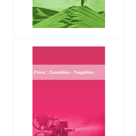
Films : Comédies - Tragédies