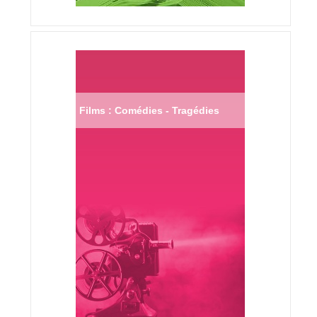
Films : Comédies - Tragédies