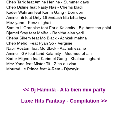
Cheb Tarik feat Amine Henine - Summer days
Cheb Didine feat Nasty Nas - Chems bladi
Kader Wahrani feat Karim Gang - Dori dori
Amine Titi feat Dirty 16 &ndash Bla biha hiya
Mez-yane - Kenz el ghali
Samira L'Oranaise feat Farid Kalamity - Big boss taa galbi
Djamel Stay feat Malfra - Rabitha alaa yedi
Cheba Sihem feat Mo Black - Achkek mahna
Cheb Mehdi Feat Fyan So - Verginie
Nabil Rostom feat Mo Black - Aachek ezzine
Amine TGV feat farid Kalamity - Moumou el-ain
Kader Mignon feat Karim el Gang - Khalouni nghani
Mez-Yane feat Mister Tif - Zina ou zina
Mourad Le Prince feat X-Rem - Djazayiri
<< Dj Hamida - A la bien mix party
Luxe Hits Fantasy - Compilation >>