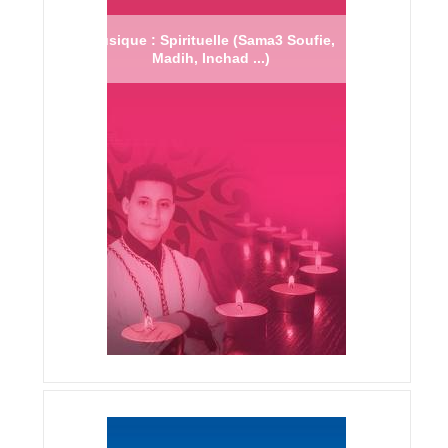
Musique : Spirituelle (Sama3 Soufie,
Madih, Inchad ...)