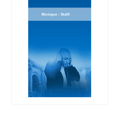
Musique : Staïfi