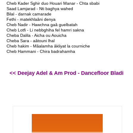
Cheb Kader Sghir duo Houari Manar - Chta sbabi
Saad Lamjarad - Nti baghya wahed
Bilal - darnak camarade
Fethi - matekhlaâni denya
Cheb Nadir - Hawchna gaâ guelbatah
Cheb Lotfi - Li nebbghiha fel hamri sakna
Cheba Dalila - Aicha ou Aouicha
Cheba Sara - aâtouni lhal
Cheb hakim - Mâalamha âkliyat la courniche
Cheb Hammani - Chira badrahamha
<< Deejay Adel & Am Prod - Dancefloor Bladi