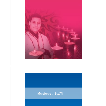
Musique : Staïfi