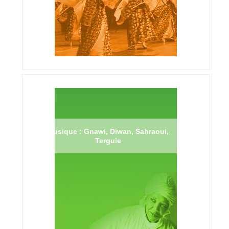
Musique : Gnawi, Diwan, Sahraoui,
Terguie