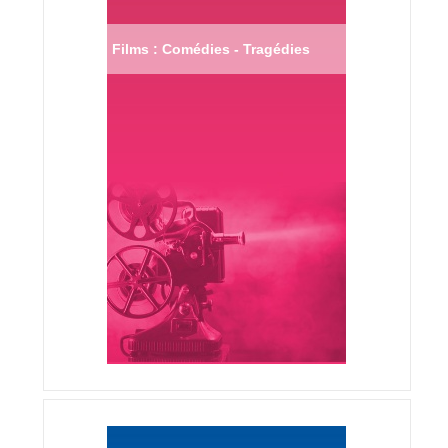
Films : Comédies - Tragédies