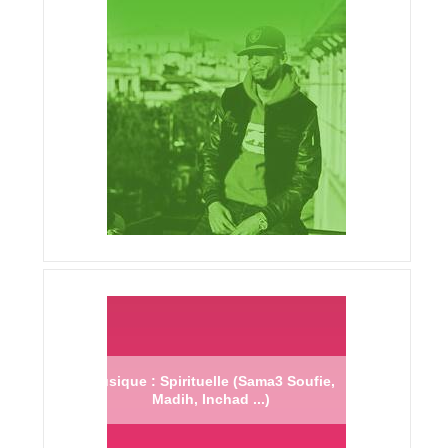
Musique : Spirituelle (Sama3 Soufie,
Madih, Inchad ...)