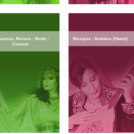
azines, Revues : Mode -
Musique : Andalou (Hawzi)
Couture