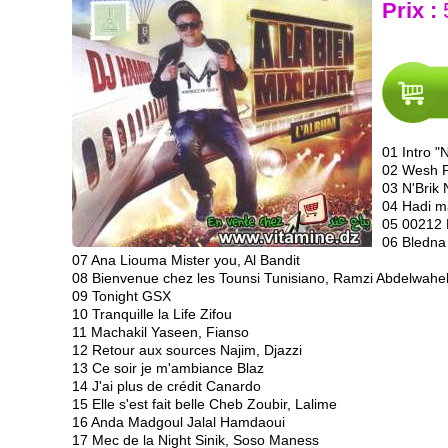
Prix :
01 Intro 
02 Wesh P
03 N'Brik 
04 Hadi m
05 00212 
06 Bledna
07 Ana Liouma Mister you, Al Bandit
08 Bienvenue chez les Tounsi Tunisiano, Ramzi Abdelwahe
09 Tonight GSX
10 Tranquille la Life Zifou
11 Machakil Yaseen, Fianso
12 Retour aux sources Najim, Djazzi
13 Ce soir je m'ambiance Blaz
14 J'ai plus de crédit Canardo
15 Elle s'est fait belle Cheb Zoubir, Lalime
16 Anda Madgoul Jalal Hamdaoui
17 Mec de la Night Sinik, Soso Maness