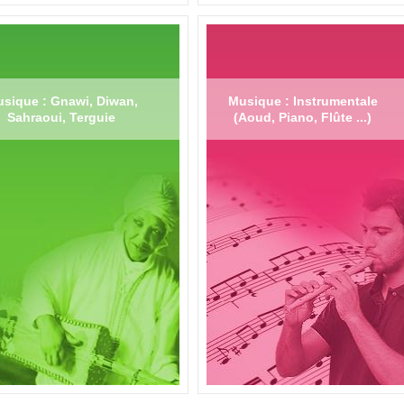
sique : Gnawi, Diwan,
Musique : Instrumentale
Sahraoui, Terguie
(Aoud, Piano, Flûte ...)