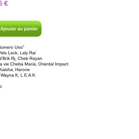
5 €
"Numero Uno"
elo Leck, Laly Rai
N'Brik Rj, Cheb Rayan
a vie Cheba Maria, Oriental Impact
Kalsha, Harone
 Wayna K, L.E.A.K.
b