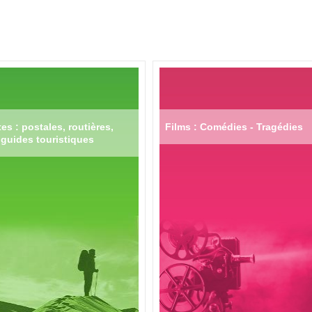
es : postales, routières,
Films : Comédies - Tragédies
guides touristiques