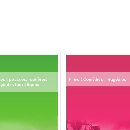
es : postales, routières,
Films : Comédies - Tragédies
guides touristiques