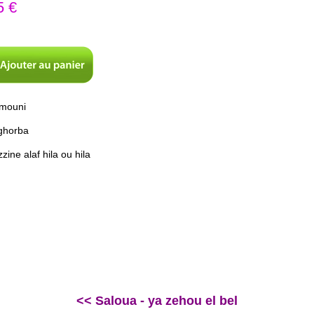
 €
umouni
 ghorba
ine alaf hila ou hila
d
<< Saloua - ya zehou el bel