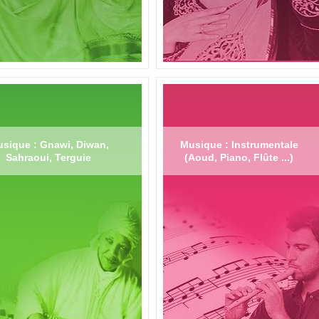
sique : Gnawi, Diwan,
Musique : Instrumentale
Sahraoui, Terguie
(Aoud, Piano, Flûte ...)