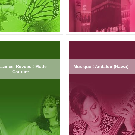
azines, Revues : Mode -
Musique : Andalou (Hawzi)
Couture