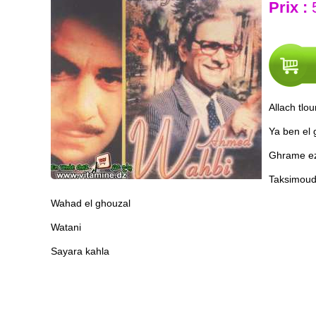
Prix :
5
Allach tlo
Ya ben el
Ghrame ezz
Taksimou
Wahad el ghouzal
Watani
Sayara kahla