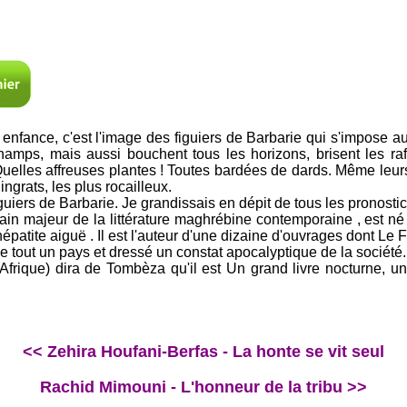
fance, c'est l'image des figuiers de Barbarie qui s'impose auss
hamps, mais aussi bouchent tous les horizons, brisent les ra
 Quelles affreuses plantes ! Toutes bardées de dards. Même leurs 
 ingrats, les plus rocailleux.
guiers de Barbarie. Je grandissais en dépit de tous les pronostic
ain majeur de la littérature maghrébine contemporaine , est
épatite aiguë . Il est l'auteur d'une dizaine d'ouvrages dont Le 
e tout un pays et dressé un constat apocalyptique de la société.
Afrique) dira de Tombèza qu'il est Un grand livre nocturne, u
<< Zehira Houfani-Berfas - La honte se vit seul
Rachid Mimouni - L'honneur de la tribu >>