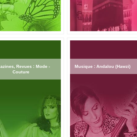
azines, Revues : Mode -
Musique : Andalou (Hawzi)
Couture