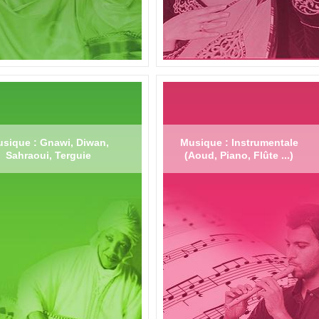
sique : Gnawi, Diwan,
Musique : Instrumentale
Sahraoui, Terguie
(Aoud, Piano, Flûte ...)