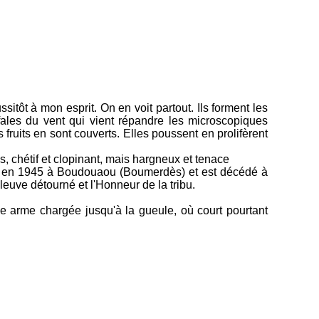
itôt à mon esprit. On en voit partout. Ils forment les
fales du vent qui vient répandre les microscopiques
fruits en sont couverts. Elles poussent en prolifèrent
s, chétif et clopinant, mais hargneux et tenace
 né en 1945 à Boudouaou (Boumerdès) et est décédé à
Fleuve détourné et l'Honneur de la tribu.
ne arme chargée jusqu'à la gueule, où court pourtant