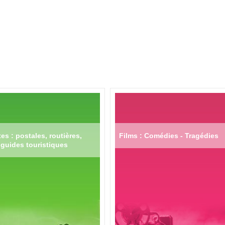
es : postales, routières,
Films : Comédies - Tragédies
guides touristiques