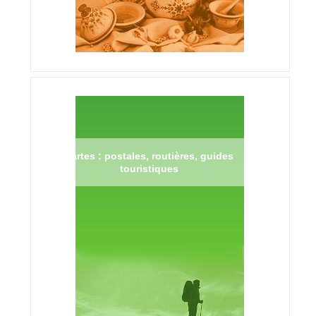
Cartes : postales, routières, guides
touristiques