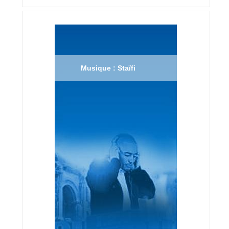
Musique : Staïfi