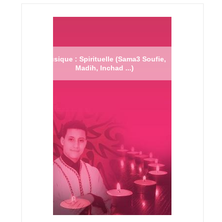
Musique : Spirituelle (Sama3 Soufie,
Madih, Inchad ...)