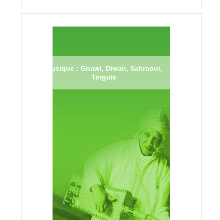
Musique : Gnawi, Diwan, Sahraoui,
Terguie