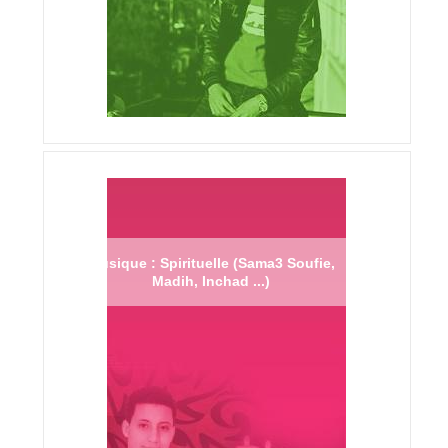
Musique : Spirituelle (Sama3 Soufie,
Madih, Inchad ...)