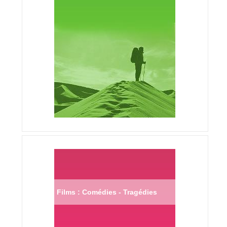
Films : Comédies - Tragédies