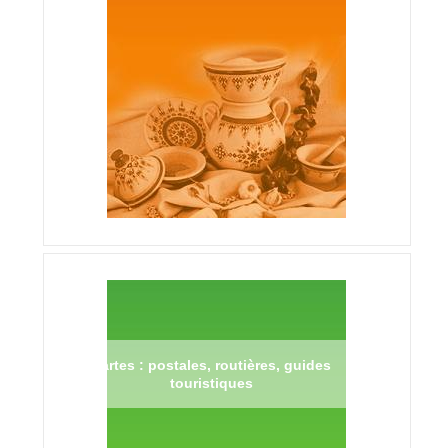
Cartes : postales, routières, guides
touristiques