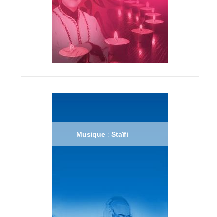
Musique : Staïfi