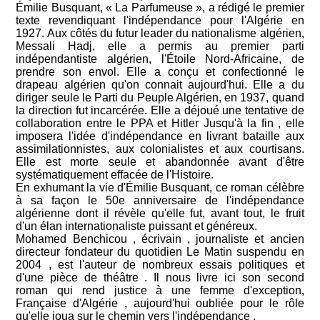
Émilie Busquant, « La Parfumeuse », a rédigé le premier
texte revendiquant l'indépendance pour l'Algérie en
1927. Aux côtés du futur leader du nationalisme algérien,
Messali Hadj, elle a permis au premier parti
indépendantiste algérien, l'Étoile Nord-Africaine, de
prendre son envol. Elle a conçu et confectionné le
drapeau algérien qu'on connait aujourd'hui. Elle a du
diriger seule le Parti du Peuple Algérien, en 1937, quand
la direction fut incarcérée. Elle a déjoué une tentative de
collaboration entre le PPA et Hitler Jusqu'à la fin , elle
imposera l'idée d'indépendance en livrant bataille aux
assimilationnistes, aux colonialistes et aux courtisans.
Elle est morte seule et abandonnée avant d'être
systématiquement effacée de l'Histoire.
En exhumant la vie d'Émilie Busquant, ce roman célèbre
à sa façon le 50e anniversaire de l'indépendance
algérienne dont il révèle qu'elle fut, avant tout, le fruit
d'un élan internationaliste puissant et généreux.
Mohamed Benchicou , écrivain , journaliste et ancien
directeur fondateur du quotidien Le Matin suspendu en
2004 , est l'auteur de nombreux essais politiques et
d'une pièce de théâtre . Il nous livre ici son second
roman qui rend justice à une femme d'exception,
Française d'Algérie , aujourd'hui oubliée pour le rôle
qu'elle joua sur le chemin vers l'indépendance .