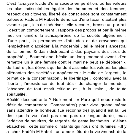
C'est l'analyse lucide d'une société en perdition, où les valeurs
les plus indiscutables égalité des hommes et des femmes,
respect des citoyens, liberté de conscience sont constamment
bafouée. Fadéla M'Rabet le dénonce d'une façon d'autant plus
vivante que , loin de théoriser , elle raconte , brosse un portrait
, décrit un comportement , rapporte des propos et par là même
met en lumière la schizophrénie de la société algérienne :
d'une part , la permanence d'attitudes et de croyances qui
l'empêchent d'accéder à la modernité , tel le mépris ancestral
de la femme &ndash distribuant à des paysans des titres de
propriété , Boumediene hésite un long moment avant d'en
remettre un à une femme dont le mari ne peut se déplacer -,
de l'autre , les dérives qui lui dont assimiler les valeurs les plus
aliénantes des sociétés européennes : le culte de l'argent , le
primat de la consommation , le libertinage , confondu avec la
liberté , l'inexistence de tout désir de changer le monde ,
l'absence de tout esprit critique et , à la limite , de toute
spiritualité.
Réalité désespérante ? Nullement : « Pare qu'il nous reste le
désir de comprendre. Comprendre() pour vivre quand même
sans attendre le bonheur. (Le reconnaître) quand il est là. Se
dire que la vie n'est pas une paix de longue durée, mais
l'addition de sourires, de regards, de geste inachevés , d'élans
ébauchés , cette somme d'instants qui nous ont illuminés ».Il y
a, chez Fadéla M'Rabet , un amour têtu de la vie &ndash de la