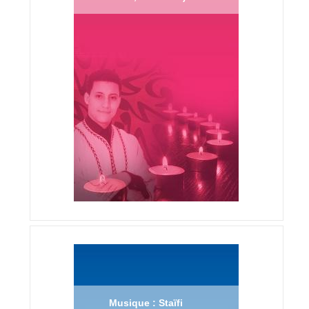
Musique : Staïfi