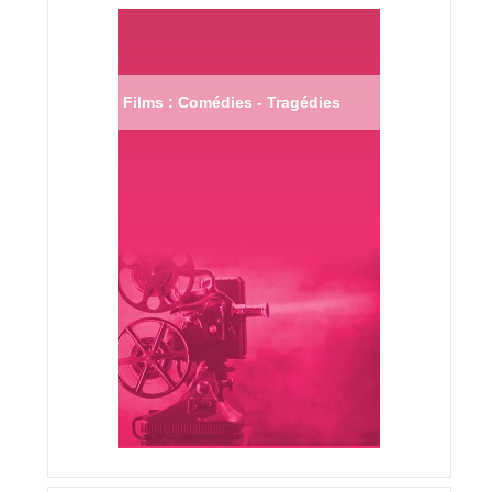
Films : Comédies - Tragédies