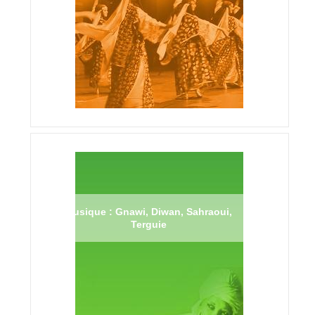
Musique : Gnawi, Diwan, Sahraoui,
Terguie