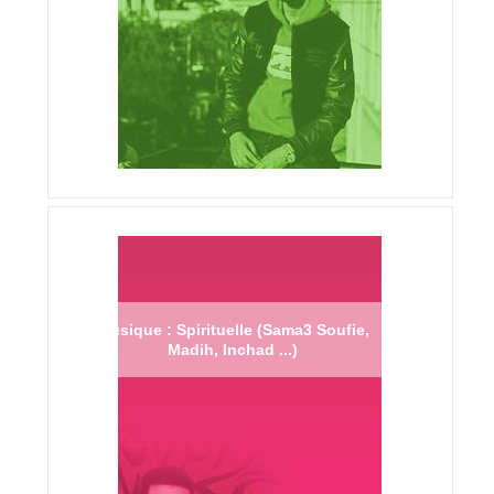
Musique : Spirituelle (Sama3 Soufie,
Madih, Inchad ...)