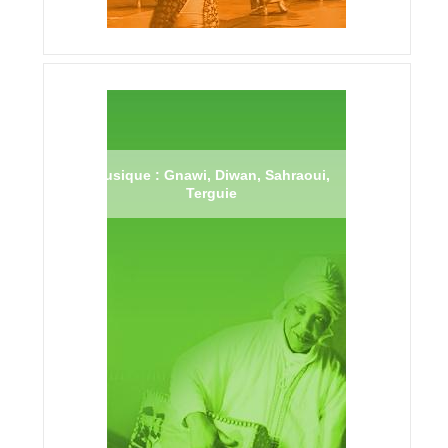
Musique : Gnawi, Diwan, Sahraoui,
Terguie