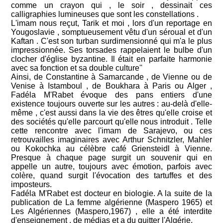
comme un crayon qui , le soir , dessinait ces
calligraphies lumineuses que sont les constellations .
L'imam nous reçut, Tarik et moi , lors d'un reportage en
Yougoslavie , somptueusement vêtu d'un séroual et d'un
Kaftan . C'est son turban surdimensionné qui m'a le plus
impressionnée. Ses torsades rappelaient le bulbe d'un
clocher d'église byzantine. Il était en parfaite harmonie
avec sa fonction et sa double culture''
Ainsi, de Constantine à Samarcande , de Vienne ou de
Venise à Istamboul , de Boukhara à Paris ou Alger ,
Fadéla M'Rabet évoque des pans entiers d'une
existence toujours ouverte sur les autres : au-delà d'elle-
même , c'est aussi dans la vie des êtres qu'elle croise et
des sociétés qu'elle parcourt qu'elle nous introduit . Telle
cette rencontre avec l'imam de Sarajevo, ou ces
retrouvailles imaginaires avec Arthur Schnitzler, Mahler
ou Kokochka au célèbre café Griensteidl à Vienne.
Presque à chaque page surgit un souvenir qui en
appelle un autre, toujours avec émotion, parfois avec
colère, quand surgit l'évocation des tartuffes et des
imposteurs.
Fadéla M'Rabet est docteur en biologie. A la suite de la
publication de La femme algérienne (Maspero 1965) et
Les Algériennes (Maspero,1967) , elle a été interdite
d'enseignement , de médias et a du quitter l'Algérie.