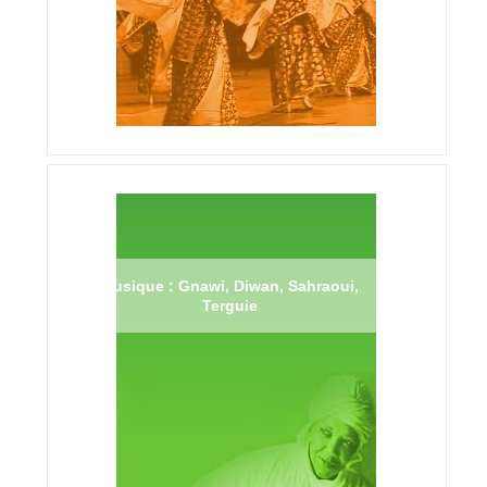
Musique : Gnawi, Diwan, Sahraoui,
Terguie