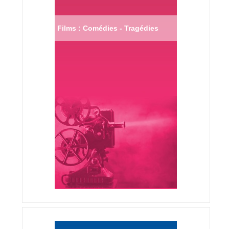
Films : Comédies - Tragédies