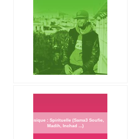
Musique : Spirituelle (Sama3 Soufie,
Madih, Inchad ...)