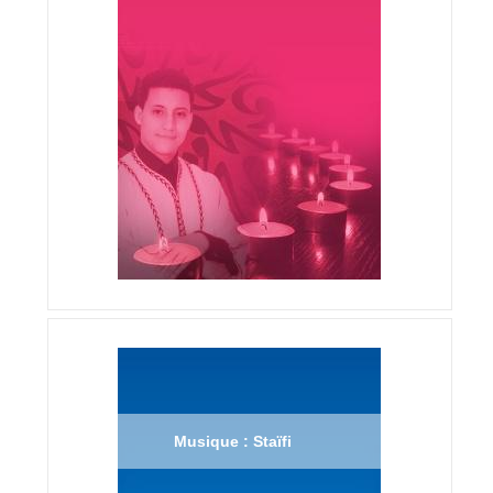
Musique : Staïfi