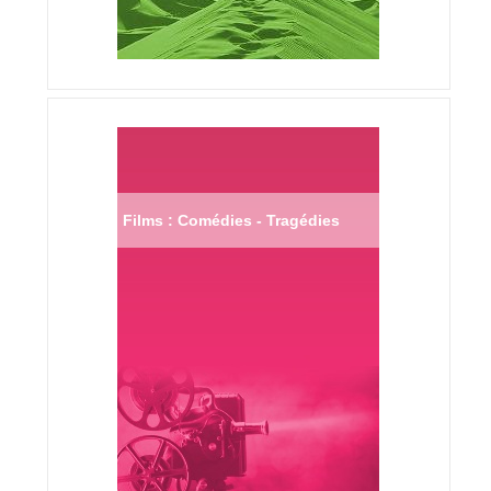
Films : Comédies - Tragédies