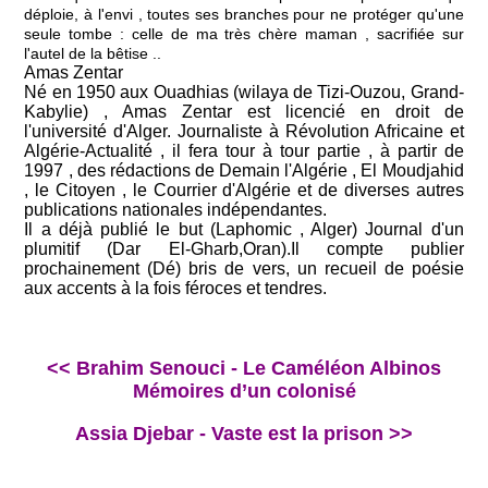
déploie, à l'envi , toutes ses branches pour ne protéger qu'une
seule tombe : celle de ma très chère maman , sacrifiée sur
l'autel de la bêtise ..
Amas Zentar
Né en 1950 aux Ouadhias (wilaya de Tizi-Ouzou, Grand-
Kabylie) , Amas Zentar est licencié en droit de
l'université d'Alger. Journaliste à Révolution Africaine et
Algérie-Actualité , il fera tour à tour partie , à partir de
1997 , des rédactions de Demain l'Algérie , El Moudjahid
, le Citoyen , le Courrier d'Algérie et de diverses autres
publications nationales indépendantes.
Il a déjà publié le but (Laphomic , Alger) Journal d'un
plumitif (Dar El-Gharb,Oran).Il compte publier
prochainement (Dé) bris de vers, un recueil de poésie
aux accents à la fois féroces et tendres.
<< Brahim Senouci - Le Caméléon Albinos
Mémoires d’un colonisé
Assia Djebar - Vaste est la prison >>