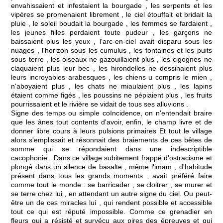
envahissaient et infestaient la bourgade , les serpents et les
vipères se promenaient librement , le ciel étouffait et bridait la
pluie , le soleil boudait la bourgade , les femmes se fardaient ,
les jeunes filles perdaient toute pudeur , les garçons ne
baissaient plus les yeux , l'arc-en-ciel avait disparu sous les
nuages , l'horizon sous les cumulus , les fontaines et les puits
sous terre , les oiseaux ne gazouillaient plus , les cigognes ne
claquaient plus leur bec , les hirondelles ne dessinaient plus
leurs incroyables arabesques , les chiens u compris le mien ,
n'aboyaient plus , les chats ne miaulaient plus , les lapins
étaient comme figés , les poussins ne pépiaient plus , les fruits
pourrissaient et le rivière se vidait de tous ses alluvions .
Signe des temps ou simple coïncidence, on n'entendait braire
que les ânes tout contents d'avoir, enfin, le champ livre et de
donner libre cours à leurs pulsions primaires Et tout le village
alors s'emplissait et résonnait des braiements de ces bêtes de
somme qui se répondaient dans une indescriptible
cacophonie.. Dans ce village subitement frappé d'ostracisme et
plongé dans un silence de basalte , même l'imam , d'habitude
présent dans tous les grands moments , avait préféré faire
comme tout le monde : se barricader , se cloitrer , se murer et
se terre chez lui , en attendant un autre signe du ciel. Ou peut-
être un de ces miracles lui , qui rendent possible et accessible
tout ce qui est réputé impossible. Comme ce grenadier en
fleurs qui a résisté et survécu aux pires des épreuves et qui