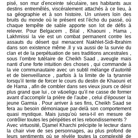
pisé, son mur d'enceinte séculaire, ses habitants aux
destins entremêlés, viscéralement attachés à ce lieu, à
sa géographie et à son histoire. Un univers loin des
bruits du monde où le présent est l'écho du passé, où
chaque tempête de sable apporte son lot de défis à
relever. Pour Belgacem , Bilal , Khaouni , Hama ,
Lakhmissi la vie est un combat permanent contre les
assauts du désert qui menacent Nakhlet-Sidi-Ibrahim
dans son existence même .Il y va aussi de la survie du
clan et de la perpétuation de ses traditions ancestrales ,
sous l'ombre tutélaire de Cheikh Saad , aveugle mais
nanti d'une forte intuition des choses , qui commande à
la vie communautaire avec un subtil mélange d'autorité
et de bienveillance , parfois à la limite de la tyrannie
lorsqu'il tente de forcer le cours du destin de Khaouni et
de Hama , afin de combler dans ses vieux jours ce désir
plus grand que lui , ce v&oeligu qu'il ne casse de former
avant d'accomplir la prière de l'aube , celui d'épouser la
jeune Garmia . Pour arriver à ses fins, Cheikh Saad se
fera au besoin démoniaque par-delà son comportement
quasi mystique. Mais jusqu'où sera-t-il en mesure de
contrôler toutes les péripéties et les rebondissements ?
Avec virtuosité, Djamel Kharchi précipite le lecteur dans
la chair vive de ses personnages, au plus profond de
leurs sentiments où se révèle toutes la complexité de