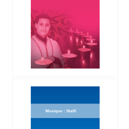
Musique : Staïfi