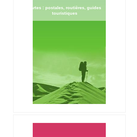
Cartes : postales, routières, guides
touristiques