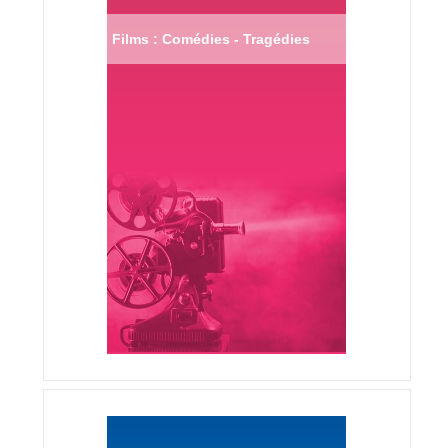
Films : Comédies - Tragédies