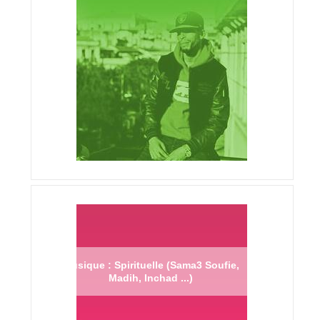
Musique : Spirituelle (Sama3 Soufie,
Madih, Inchad ...)