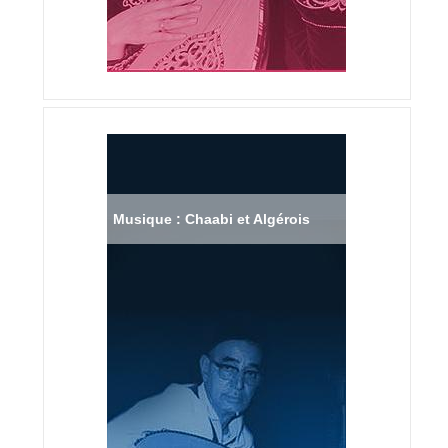
Musique : Chaabi et Algérois