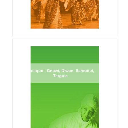
Musique : Gnawi, Diwan, Sahraoui,
Terguie