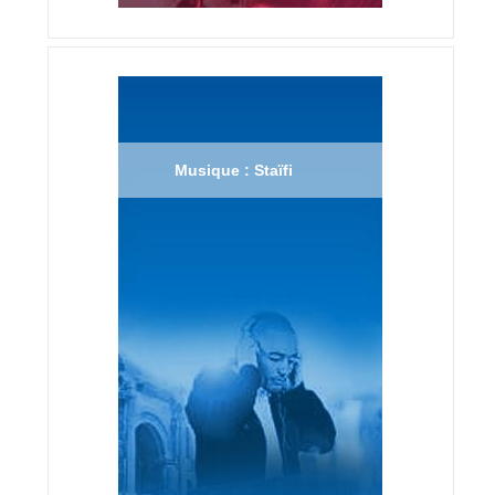
Musique : Staïfi