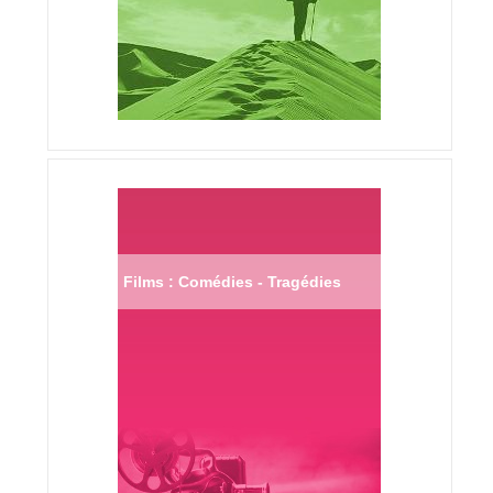
Films : Comédies - Tragédies