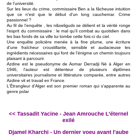
de l'université.
Sur les lieux du crime, commissaire Ben a la fâcheuse intuition
que ce n'est que le début d'un long cauchemar. Crime
passionnel ?
Au fil de l'enquête , les n&oeliguds se délient et la vérité ronge
l'esprit du commissaire : le mal qu'il combat au quotidien dans
les bas fonds de sa ville lui tombe cette fois-ci du ciel.
Une enquête policière menée à la fine plume, une écriture
d'une fraîcheur croustillante, sensible et audacieuse les
ingrédients nécessaires qui font de l'énigme un chemin toujours
plaisant à parcourir.
Azdine est le pseudonyme de Aomar Derradji Né à Alger en
1946, l'auteur est détenteur de plusieurs diplômes
universitaires journalisme et littérature comparée, entre autres
Azdine vit et travail en France.
L'Étrangleur d'Alger est son premier roman qui s'apparente au
genre polar
<< Tassadit Yacine - Jean Amrouche L’éternel
exilé
Djamel Kharchi - Un dernier voeu avant l'aube