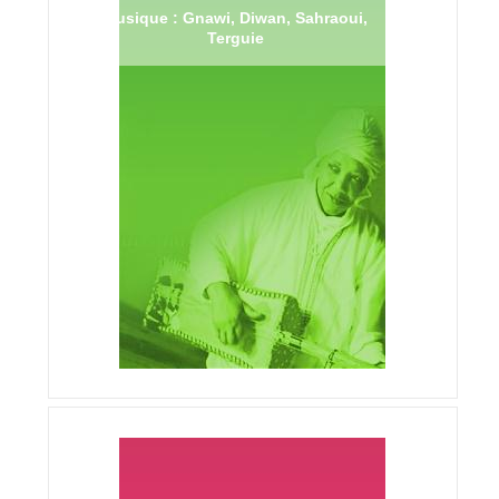
Musique : Gnawi, Diwan, Sahraoui,
Terguie