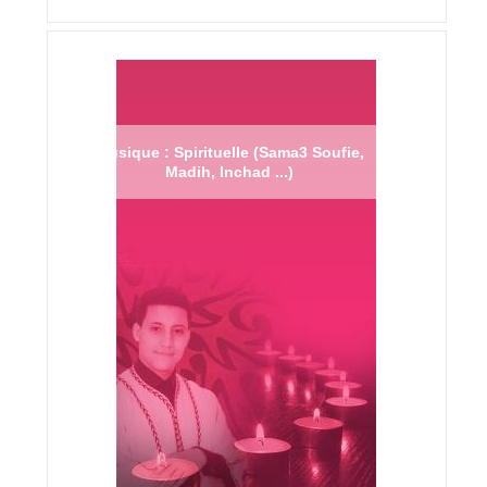
Musique : Spirituelle (Sama3 Soufie,
Madih, Inchad ...)