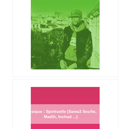
Musique : Spirituelle (Sama3 Soufie,
Madih, Inchad ...)