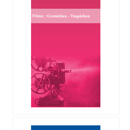
Films : Comédies - Tragédies