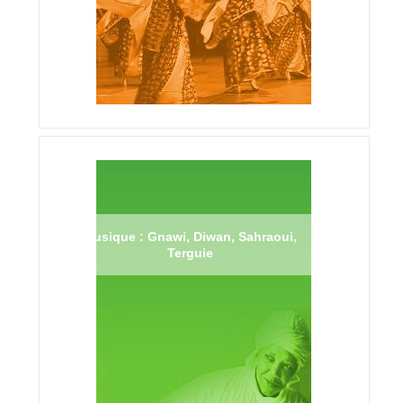
Musique : Gnawi, Diwan, Sahraoui,
Terguie