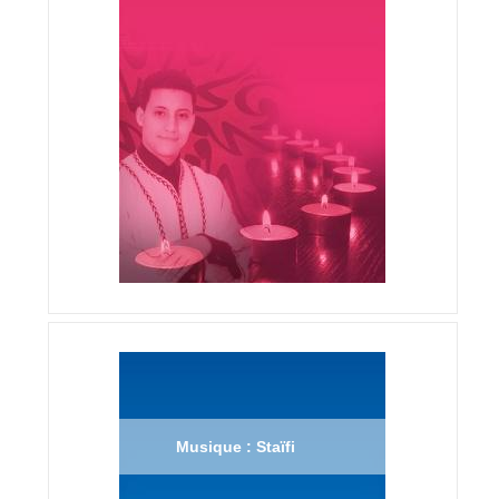
Musique : Staïfi