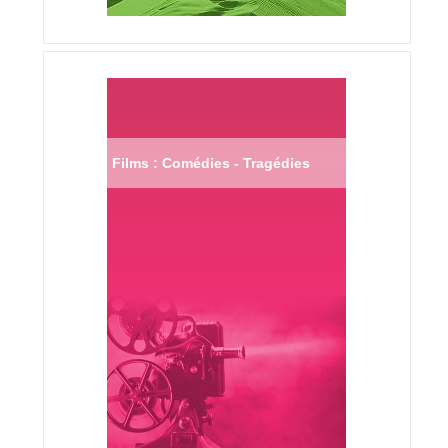
Films : Comédies - Tragédies