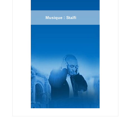
Musique : Staïfi