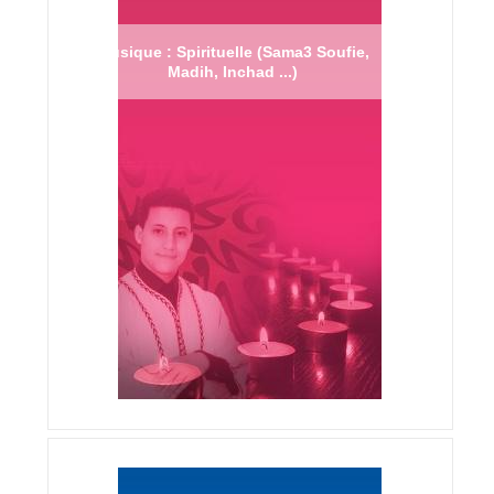
Musique : Spirituelle (Sama3 Soufie,
Madih, Inchad ...)