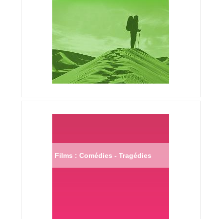
Films : Comédies - Tragédies