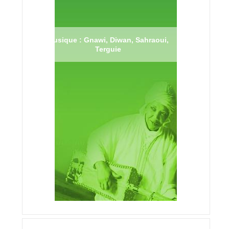
Musique : Gnawi, Diwan, Sahraoui,
Terguie