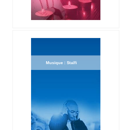
Musique : Staïfi