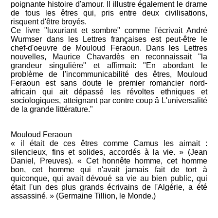
poignante histoire d'amour. Il illustre également le drame
de tous les êtres qui, pris entre deux civilisations,
risquent d'être broyés.
Ce livre "luxuriant et sombre" comme l'écrivait André
Wurmser dans les Lettres françaises est peut-être le
chef-d'oeuvre de Mouloud Feraoun. Dans les Lettres
nouvelles, Maurice Chavardès en reconnaissait "la
grandeur singulière" et affirmait: "En abordant le
problème de l'incommunicabilité des êtres, Mouloud
Feraoun est sans doute le premier romancier nord-
africain qui ait dépassé les révoltes ethniques et
sociologiques, atteignant par contre coup â L'universalité
de la grande littérature."
Mouloud Feraoun
« il était de ces êtres comme Camus les aimait :
silencieux, fins et solides, accordés à la vie. » (Jean
Daniel, Preuves). « Cet honnête homme, cet homme
bon, cet homme qui n'avait jamais fait de tort à
quiconque, qui avait dévoué sa vie au bien public, qui
était l'un des plus grands écrivains de l'Algérie, a été
assassiné. » (Germaine Tillion, le Monde.)