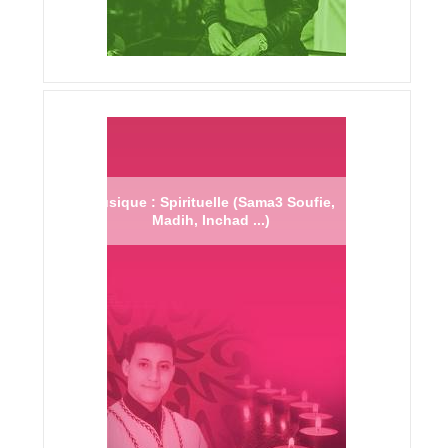
Musique : Spirituelle (Sama3 Soufie,
Madih, Inchad ...)