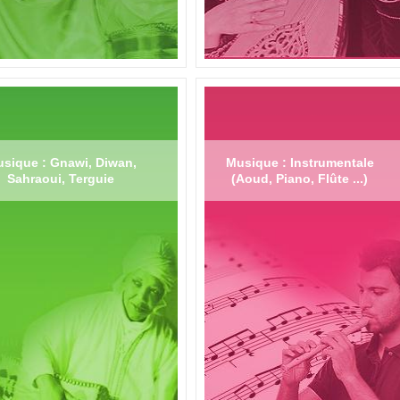
sique : Gnawi, Diwan,
Musique : Instrumentale
Sahraoui, Terguie
(Aoud, Piano, Flûte ...)