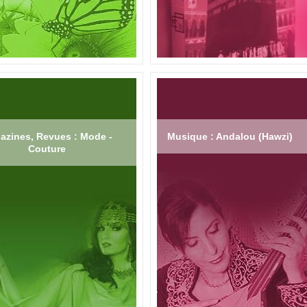
azines, Revues : Mode -
Musique : Andalou (Hawzi)
Couture