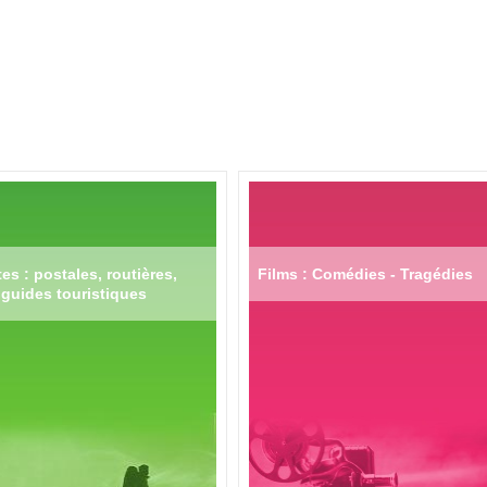
es : postales, routières,
Films : Comédies - Tragédies
guides touristiques