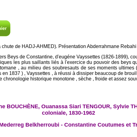
la chute de HADJ-AHMED). Présentation Abderrahmane Rebahi
iers Beys de Constantine, d'eugéne Vayssettes (1826-1899), cou
oriques les plus saillants liés à l'exercice du pouvoir des beys 
ottomane , au milieu des soubresauts de ses moments ultimes (
 en 1837 ) , Vayssettes , à réussi à dissiper beaucoup de brouilla
e chronologie historique monotone , sèche , froide et assez sou
 BOUCHÈNE, Ouanassa Siari TENGOUR, Sylvie THÉNAU
coloniale, 1830-1962
Mederreg Belkherroubi - Constantine Coutumes et Tr