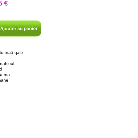
5 €
ate maâ qalb
mahloul
d
ya ma
mane