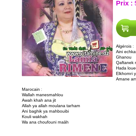
Prix :
Algérois :
Aini echk
Ghanou
Qaftanek 
Hada loue
Elkhomri 
Amane a
Marocain :
Wallah manesmahlou
Awah khah ana jit
Allah ya allah moulana tarham
Ani baghik ya mahbouibi
Kouli wakhah
Wa ana choufouni maâh