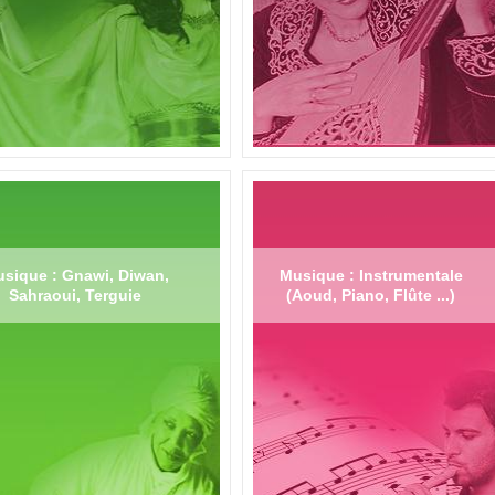
sique : Gnawi, Diwan,
Musique : Instrumentale
Sahraoui, Terguie
(Aoud, Piano, Flûte ...)