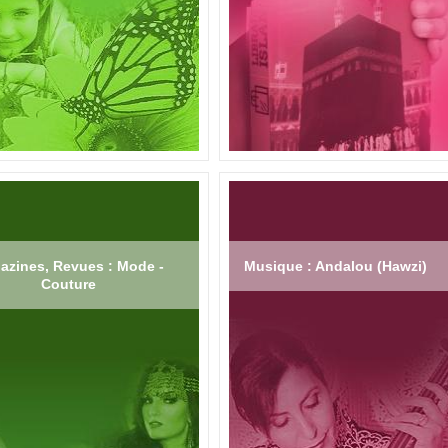
azines, Revues : Mode -
Musique : Andalou (Hawzi)
Couture