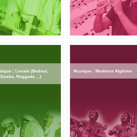
ique : Locale (Bedoui,
Musique : Moderne Algérien
Gasba, Reggada ...)