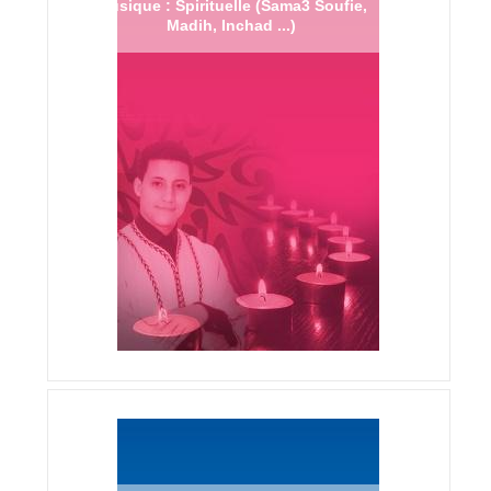
Musique : Spirituelle (Sama3 Soufie,
Madih, Inchad ...)