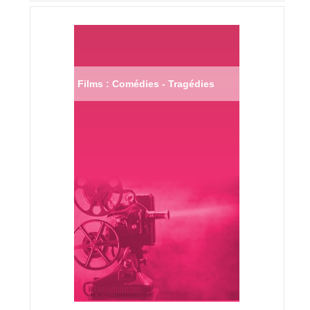
Films : Comédies - Tragédies