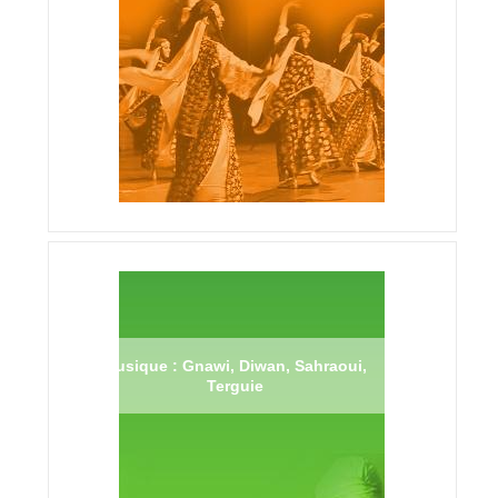
Musique : Gnawi, Diwan, Sahraoui,
Terguie