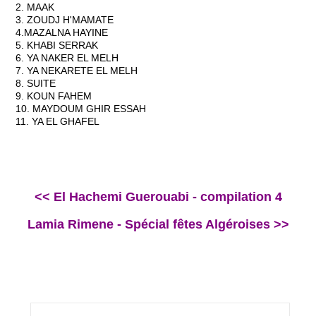
2. MAAK
3. ZOUDJ H'MAMATE
4.MAZALNA HAYINE
5. KHABI SERRAK
6. YA NAKER EL MELH
7. YA NEKARETE EL MELH
8. SUITE
9. KOUN FAHEM
10. MAYDOUM GHIR ESSAH
11. YA EL GHAFEL
<< El Hachemi Guerouabi - compilation 4
Lamia Rimene - Spécial fêtes Algéroises >>