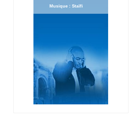
Musique : Staïfi