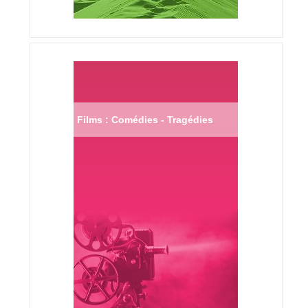
Films : Comédies - Tragédies