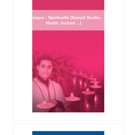
Musique : Spirituelle (Sama3 Soufie,
Madih, Inchad ...)