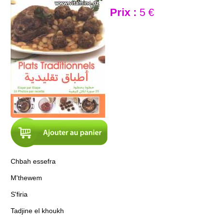
Prix :
5 €
Chbah essefra
M'thewem
S'firia
Tadjine el khoukh