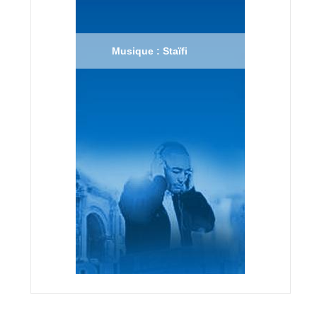
Musique : Staïfi