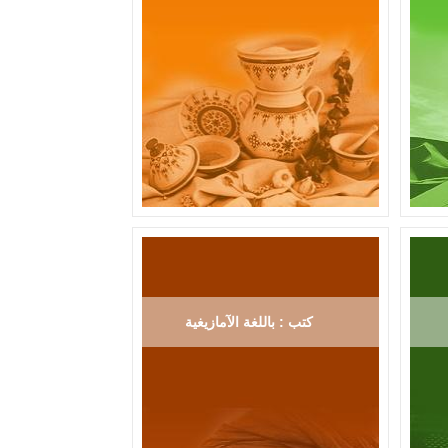
كتب : باللغة الآمازيغية