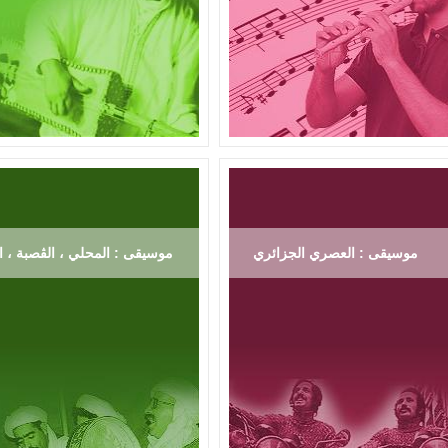
موسيقى : العصري الجزائري
موسيقى : المحلي ، الڨصبة ، ال