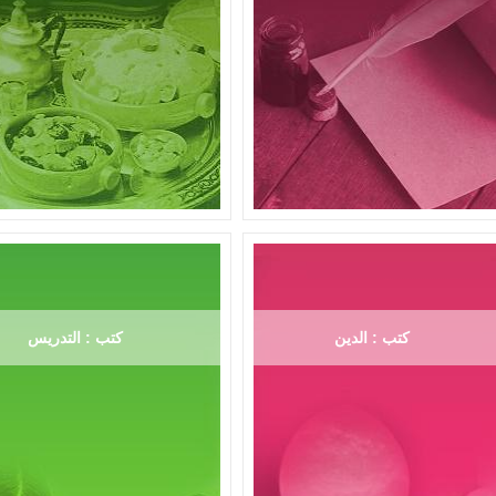
كتب : الدين
كتب : التدريس