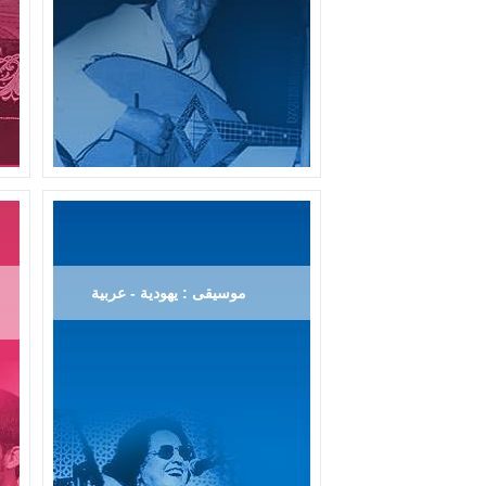
موسيقى : يهودية - عربية