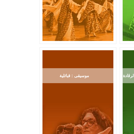
رڨادة
موسيقى : قبائلية