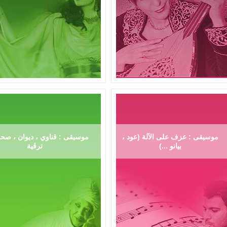
موسيقى : عزف على الآلة (عود ،
موسيقى : قناوي ، ديوان ، صحر
بيانو ...)
ترڨية