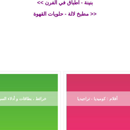
<< بنينة - اطباق في الفرن
مطبخ لالة - حلويات القهوة >>
أفلام : كوميديا - تراجيديا
خرائط ، بطاقات و أدلاء السي