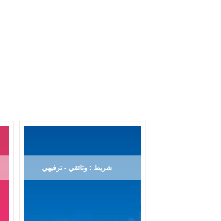
شريط : وثائقي - ترفيهي