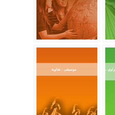
اوي ،
موسيقى : شاوية