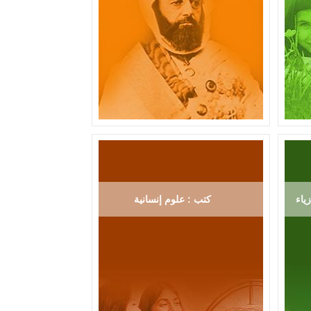
ياء
كتب : علوم إنسانية