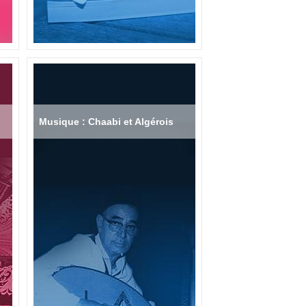
Musique : Chaabi et Algérois