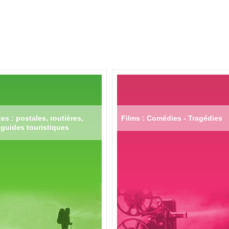
es : postales, routières,
Films : Comédies - Tragédies
guides touristiques