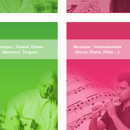
sique : Gnawi, Diwan,
Musique : Instrumentale
Sahraoui, Terguie
(Aoud, Piano, Flûte ...)