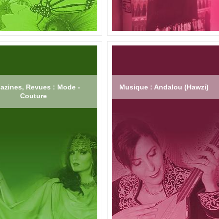
azines, Revues : Mode -
Musique : Andalou (Hawzi)
Couture