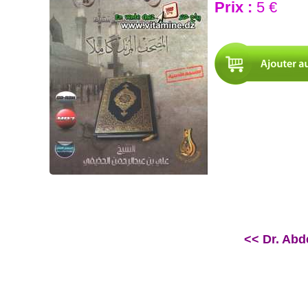
Prix :
5 €
<< Dr. Abde