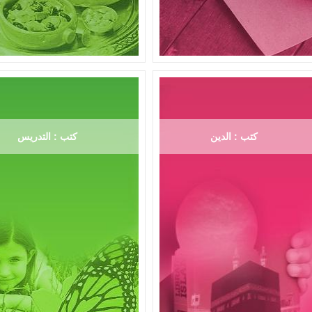
كتب : الدين
كتب : التدريس