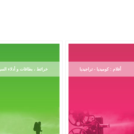
أفلام : كوميديا - تراجيديا
خرائط ، بطاقات و أدلاء السي