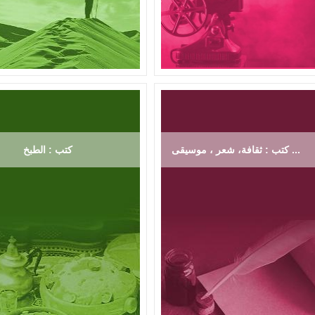
كتب : ثقافة، شعر ، موسيقى ...
كتب : الطبخ