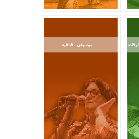
رڨادة
موسيقى : قبائلية