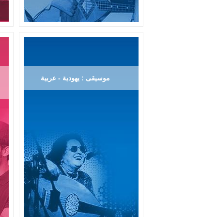
موسيقى : يهودية - عربية