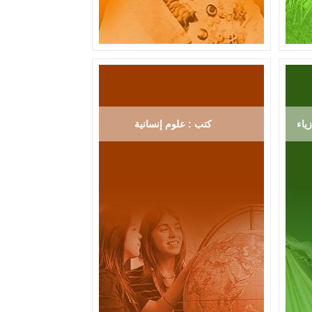
ياء
كتب : علوم إنسانية