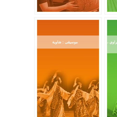
اوي ،
موسيقى : شاوية