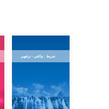
شريط : وثائقي - ترفيهي