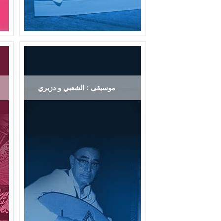
موسيقى : الشعبي و دزيري