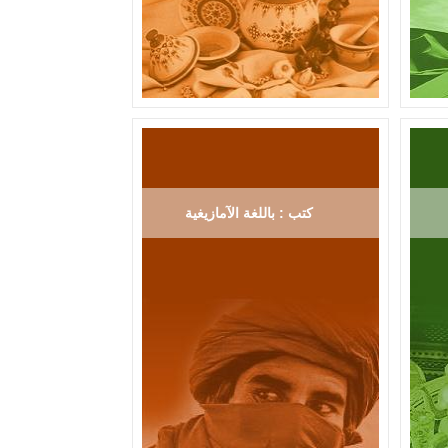
كتب : باللغة الآمازيغية