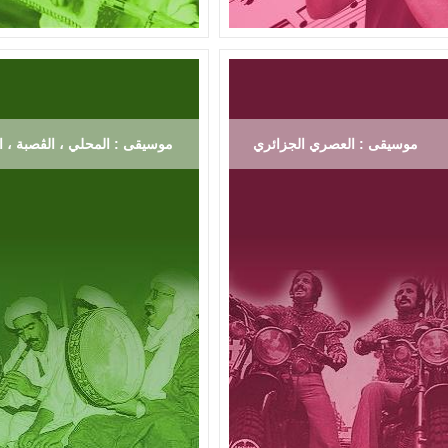
موسيقى : العصري الجزائري
موسيقى : المحلي ، الڨصبة ، ال