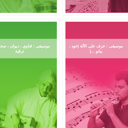
موسيقى : عزف على الآلة (عود ،
موسيقى : قناوي ، ديوان ، صحر
بيانو ...)
ترڨية