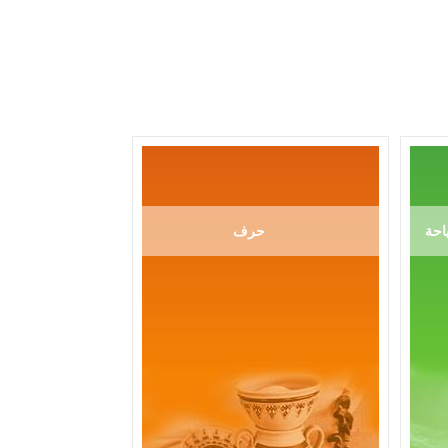
احة
حرف