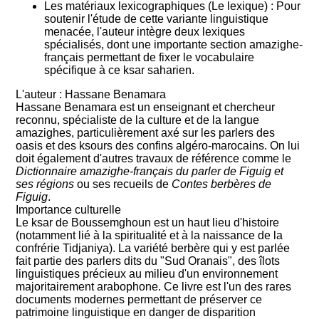
Les matériaux lexicographiques (Le lexique)
: Pour
soutenir l'étude de cette variante linguistique
menacée, l'auteur intègre deux lexiques
spécialisés, dont une importante section amazighe-
français permettant de fixer le vocabulaire
spécifique à ce ksar saharien.
L'auteur : Hassane Benamara
Hassane Benamara est un enseignant et chercheur
reconnu, spécialiste de la culture et de la langue
amazighes, particulièrement axé sur les parlers des
oasis et des ksours des confins algéro-marocains. On lui
doit également d'autres travaux de référence comme le
Dictionnaire amazighe-français du parler de Figuig et
ses régions
ou ses recueils de
Contes berbères de
Figuig
.
Importance culturelle
Le ksar de Boussemghoun est un haut lieu d'histoire
(notamment lié à la spiritualité et à la naissance de la
confrérie Tidjaniya). La variété berbère qui y est parlée
fait partie des parlers dits du "Sud Oranais", des îlots
linguistiques précieux au milieu d'un environnement
majoritairement arabophone. Ce livre est l'un des rares
documents modernes permettant de préserver ce
patrimoine linguistique en danger de disparition