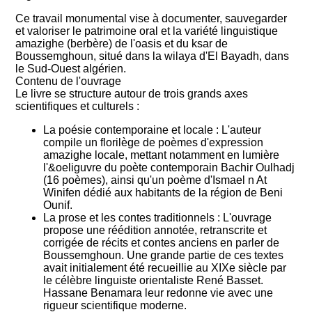
Ce travail monumental vise à documenter, sauvegarder
et valoriser le patrimoine oral et la variété linguistique
amazighe (berbère) de l'oasis et du ksar de
Boussemghoun, situé dans la wilaya d'El Bayadh, dans
le Sud-Ouest algérien.
Contenu de l'ouvrage
Le livre se structure autour de trois grands axes
scientifiques et culturels :
La poésie contemporaine et locale
: L'auteur
compile un florilège de poèmes d'expression
amazighe locale, mettant notamment en lumière
l'&oeliguvre du poète contemporain Bachir Oulhadj
(16 poèmes), ainsi qu'un poème d'Ismael n At
Winifen dédié aux habitants de la région de Beni
Ounif.
La prose et les contes traditionnels
: L'ouvrage
propose une réédition annotée, retranscrite et
corrigée de récits et contes anciens en parler de
Boussemghoun. Une grande partie de ces textes
avait initialement été recueillie au XIXe siècle par
le célèbre linguiste orientaliste René Basset.
Hassane Benamara leur redonne vie avec une
rigueur scientifique moderne.