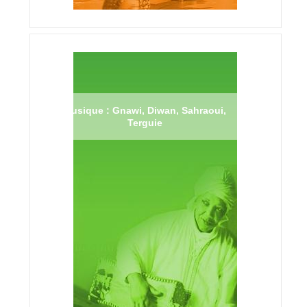
Musique : Gnawi, Diwan, Sahraoui,
Terguie