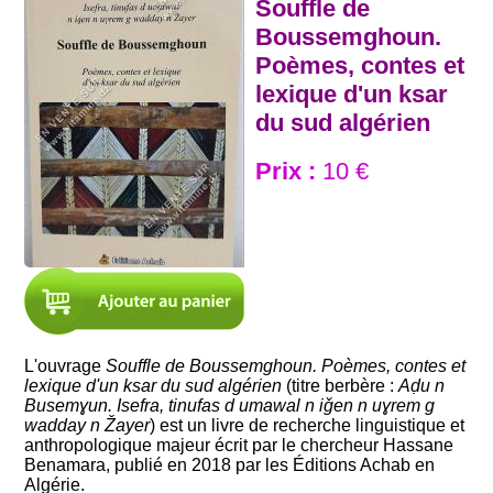
Souffle de
Boussemghoun.
Poèmes, contes et
lexique d'un ksar
du sud algérien
Prix :
10 €
L'ouvrage
Souffle de Boussemghoun. Poèmes, contes et
lexique d'un ksar du sud algérien
(titre berbère :
Aḍu n
Busemɣun. Isefra, tinufas d umawal n iǧen n uɣrem g
wadday n Žayer
) est un livre de recherche linguistique et
anthropologique majeur écrit par le chercheur
Hassane
Benamara
, publié en 2018 par les Éditions Achab en
Algérie.