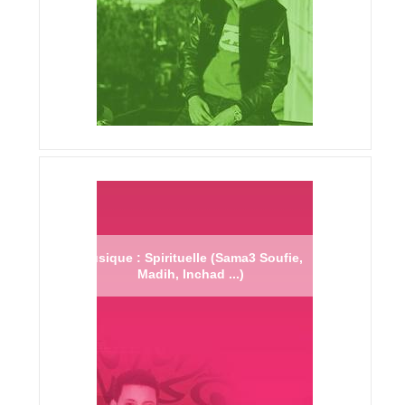
Musique : Spirituelle (Sama3 Soufie,
Madih, Inchad ...)