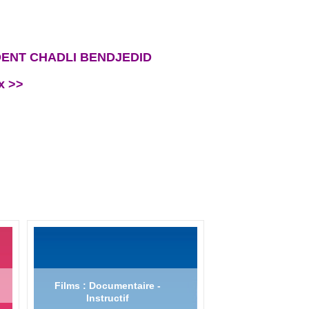
ESIDENT CHADLI BENDJEDID
x >>
Films : Documentaire -
Instructif