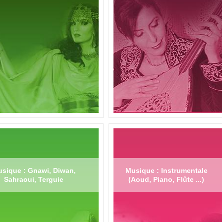
sique : Gnawi, Diwan,
Musique : Instrumentale
Sahraoui, Terguie
(Aoud, Piano, Flûte ...)