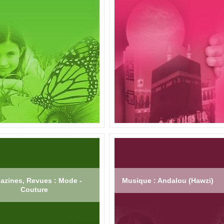
azines, Revues : Mode -
Musique : Andalou (Hawzi)
Couture