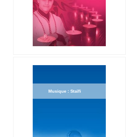
Musique : Staïfi