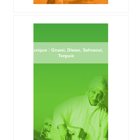
Musique : Gnawi, Diwan, Sahraoui,
Terguie