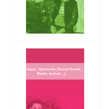
Musique : Spirituelle (Sama3 Soufie,
Madih, Inchad ...)