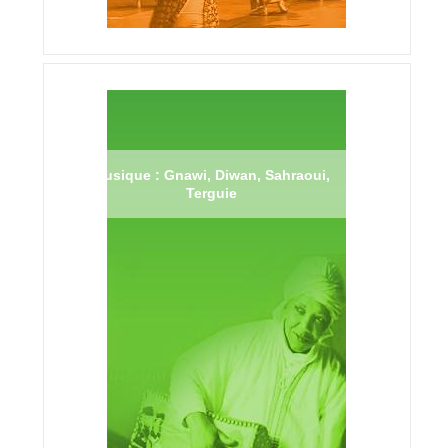
Musique : Gnawi, Diwan, Sahraoui,
Terguie