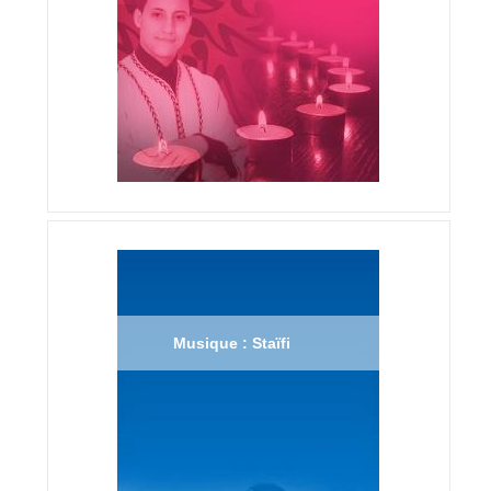
Musique : Staïfi