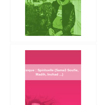
Musique : Spirituelle (Sama3 Soufie,
Madih, Inchad ...)