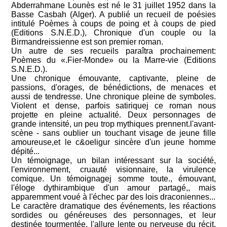
Abderrahmane Lounès est né le 31 juillet 1952 dans la
Basse Casbah (Alger). A publié un recueil de poésies
intitulé Poèmes à coups de poing et à coups de pied
(Editions S.N.E.D.), Chronique d'un couple ou la
Birmandreissienne est son premier roman.
Un autre de ses recueils paraîtra prochainement:
Poèmes du «.Fier-Monde» ou la Marre-vie (Editions
S.N.E.D.).
Une chronique émouvante, captivante, pleine de
passions, d'orages, de bénédictions, de menaces et
aussi de tendresse. Une chronique pleine de symboles.
Violent et dense, parfois satiriquej ce roman nous
projette en pleine actualité. Deux personnages de
grande intensité, un peu trop mythiques prennent.l'avant-
scène - sans oublier un touchant visage de jeune fille
amoureuse,et le c&oeligur sincère d'un jeune homme
dépité...
Un témoignage, un bilan intéressant sur la société,
l'environnement, cruauté visionnaire, la virulence
comique. Un témoignagej somme toute., émouvant,
l'éloge dythirambique d'un amour partagé,, mais
apparemment voué à l'échec par des lois draconiennes...
Le caractère dramatique des événements, les réactions
sordides ou généreuses des personnages, et leur
destinée tourmentée, l'allure lente ou nerveuse du récit,