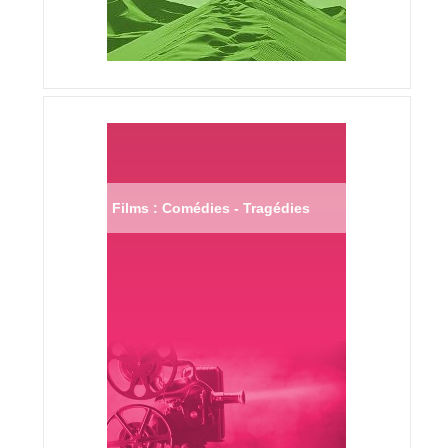
Films : Comédies - Tragédies