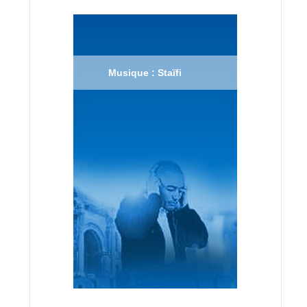
Musique : Staïfi