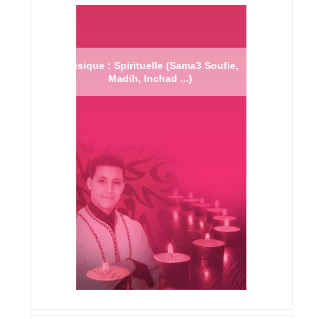
Musique : Spirituelle (Sama3 Soufie,
Madih, Inchad ...)