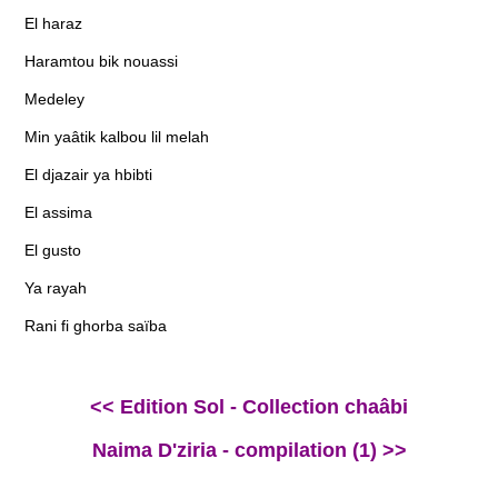
El haraz
Haramtou bik nouassi
Medeley
Min yaâtik kalbou lil melah
El djazair ya hbibti
El assima
El gusto
Ya rayah
Rani fi ghorba saïba
<< Edition Sol - Collection chaâbi
Naima D'ziria - compilation (1) >>