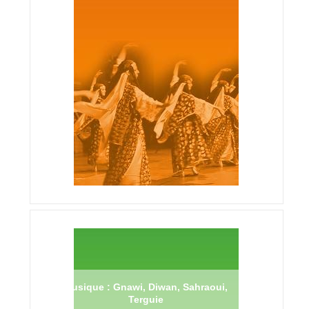
Musique : Gnawi, Diwan, Sahraoui,
Terguie