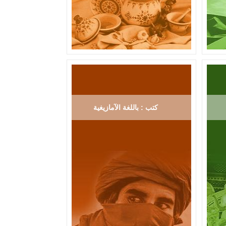
كتب : باللغة الآمازيغية