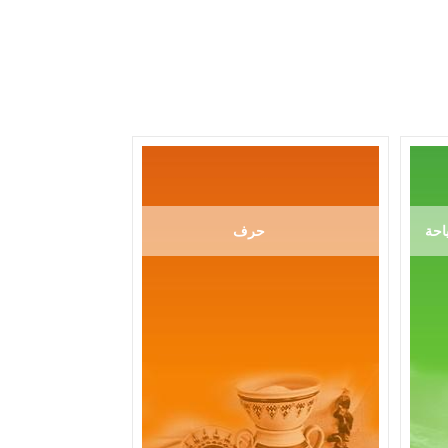
احة
حرف