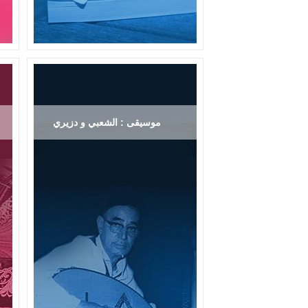
موسيقى : الشعبي و دزيري