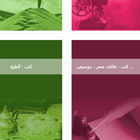
كتب : ثقافة، شعر ، موسيقى ...
كتب : الطبخ