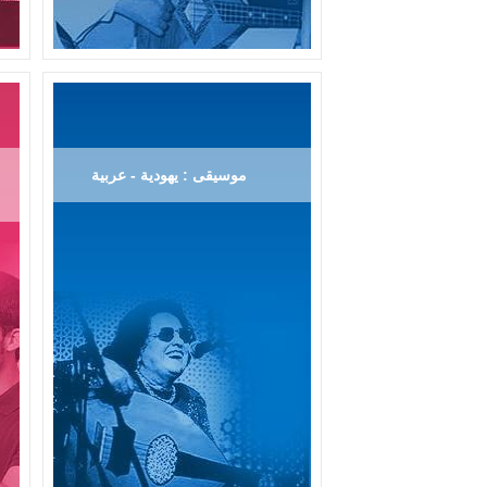
موسيقى : يهودية - عربية