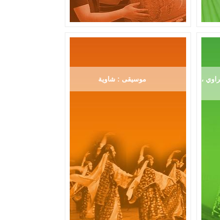
اوي ،
موسيقى : شاوية