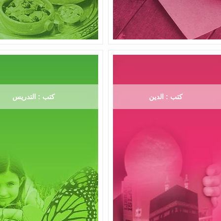
كتب : الدين
كتب : التدريس