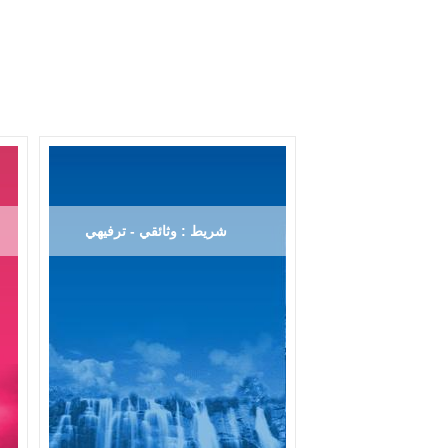
شريط : وثائقي - ترفيهي