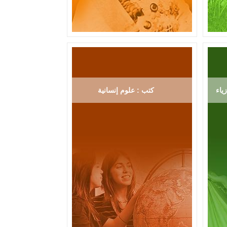
ياء
كتب : علوم إنسانية