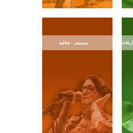
رڨادة
موسيقى : قبائلية