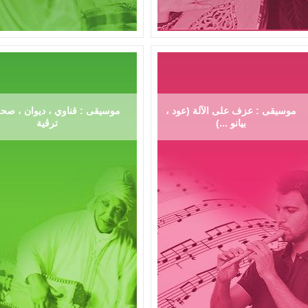
موسيقى : عزف على الآلة (عود ،
موسيقى : قناوي ، ديوان ، صحر
بيانو ...)
ترڨية