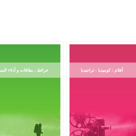
أفلام : كوميديا - تراجيديا
خرائط ، بطاقات و أدلاء السي