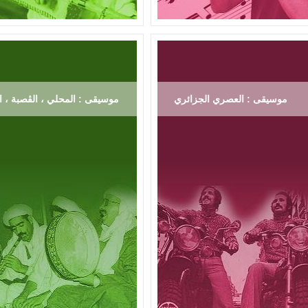
موسيقى : العصري الجزائري
موسيقى : المحلي ، الڨصبة ، ال