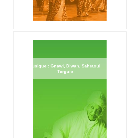
Musique : Gnawi, Diwan, Sahraoui,
Terguie