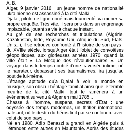
A. B.
Alger, 9 janvier 2016 : un jeune homme de nationalité
ukrainienne est assassiné à la cité Malki.
Djalal, pilote de ligne doué mais tourmenté, va mener sa
propre enquête. Très vite, il sera pris dans un engrenage
implacable, jouant sa vie à chaque instant.
Au gré de ses recherches et tribulations (Algérie,
Kazakhstan, Inde, Royaume-Uni, Afrique du Sud, États-
Unis...), il se retrouve confronté à l'histoire de son pays :
du XVIIIe siècle, lorsqu'Alger était l'objet de convoitises
géopolitiques, aux glorieuses années 1970, quand la
ville était « La Mecque des révolutionnaires ». Un
voyage dans le temps doublé d'une traversée intime, où
le narrateur, dépassant ses traumatismes, ira jusqu'au
bout de lui-même.
L'étrange aptitude qu'a Djalal à voir le monde en
musique, son obscur héritage familial ainsi que le terrible
meurtre de la cité Malki, tout le ramènera à un
événement survenu à Alger en mai 1785...
Chasse à l'homme, suspens, secrets d'Etat : une
odyssée des temps modernes, un thriller international
haletant, où le destin du héros finit par se confondre avec
celui de son pays...
Né en 1980, Adib Benazzi a grandi en Algérie puis à
l'étranger, entre autres en Mauritanie. Après des études