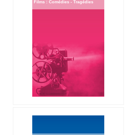
Films : Comédies - Tragédies