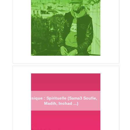
Musique : Spirituelle (Sama3 Soufie,
Madih, Inchad ...)