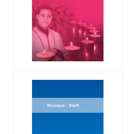
Musique : Staïfi