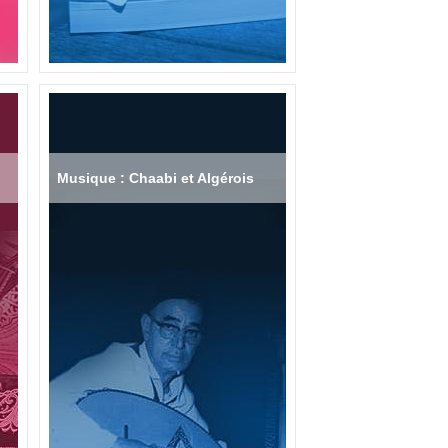
Musique : Chaabi et Algérois