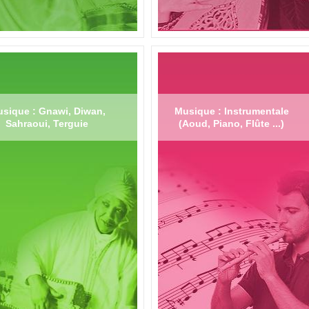
sique : Gnawi, Diwan,
Musique : Instrumentale
Sahraoui, Terguie
(Aoud, Piano, Flûte ...)