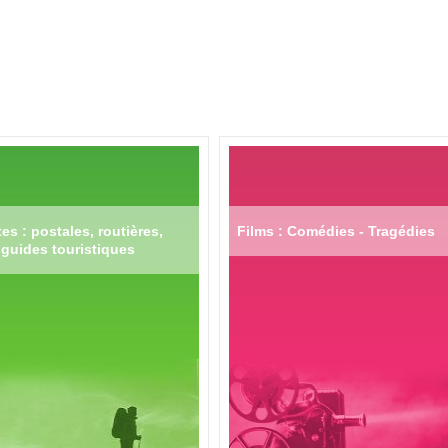
es : postales, routières,
Films : Comédies - Tragédies
guides touristiques