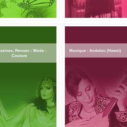
azines, Revues : Mode -
Musique : Andalou (Hawzi)
Couture