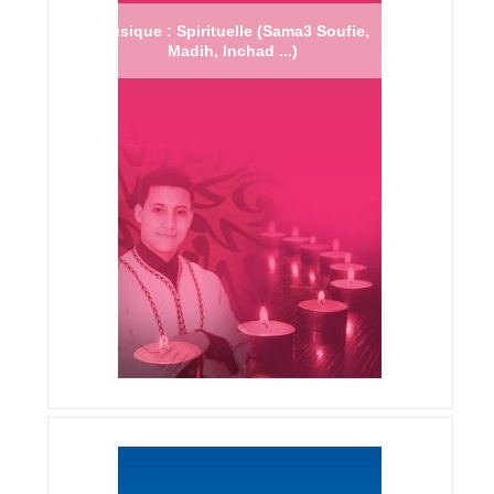
Musique : Spirituelle (Sama3 Soufie,
Madih, Inchad ...)