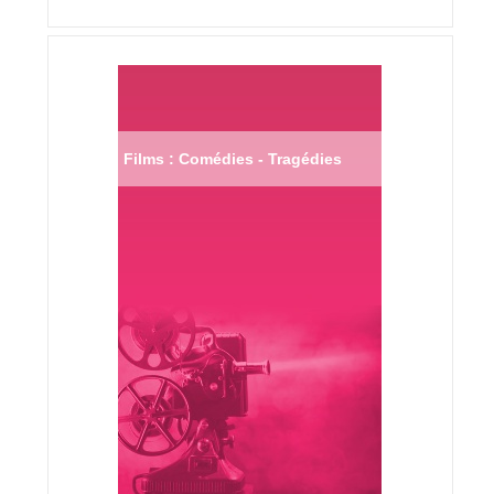
Films : Comédies - Tragédies