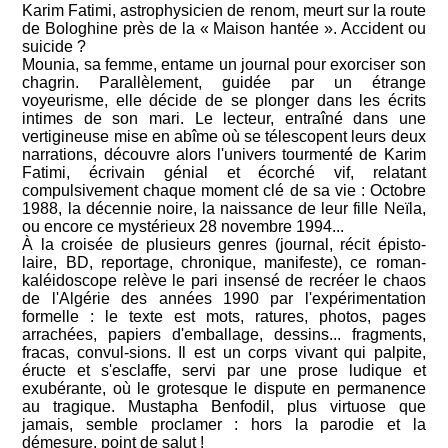
Karim Fatimi, astrophysicien de renom, meurt sur la route
de Bologhine près de la « Maison hantée ». Accident ou
suicide ?
Mounia, sa femme, entame un journal pour exorciser son
chagrin. Parallèlement, guidée par un étrange
voyeurisme, elle décide de se plonger dans les écrits
intimes de son mari. Le lecteur, entraîné dans une
vertigineuse mise en abîme où se télescopent leurs deux
narrations, découvre alors l'univers tourmenté de Karim
Fatimi, écrivain génial et écorché vif, relatant
compulsivement chaque moment clé de sa vie : Octobre
1988, la décennie noire, la naissance de leur fille Neïla,
ou encore ce mystérieux 28 novembre 1994...
À la croisée de plusieurs genres (journal, récit épisto-
laire, BD, reportage, chronique, manifeste), ce roman-
kaléidoscope relève le pari insensé de recréer le chaos
de l'Algérie des années 1990 par l'expérimentation
formelle : le texte est mots, ratures, photos, pages
arrachées, papiers d'emballage, dessins... fragments,
fracas, convul-sions. Il est un corps vivant qui palpite,
éructe et s'esclaffe, servi par une prose ludique et
exubérante, où le grotesque le dispute en permanence
au tragique. Mustapha Benfodil, plus virtuose que
jamais, semble proclamer : hors la parodie et la
démesure, point de salut !