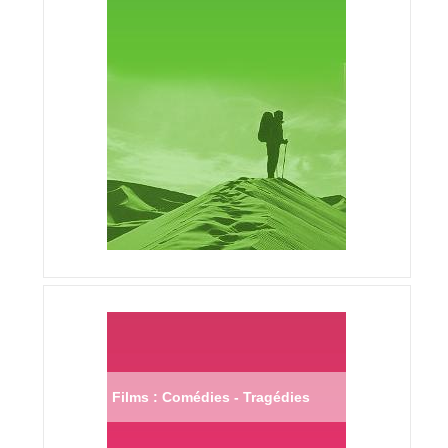
Films : Comédies - Tragédies