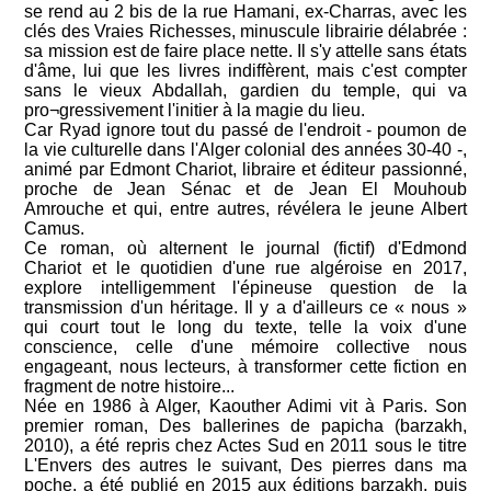
se rend au 2 bis de la rue Hamani, ex-Charras, avec les
clés des Vraies Richesses, minuscule librairie délabrée :
sa mission est de faire place nette. Il s'y attelle sans états
d'âme, lui que les livres indiffèrent, mais c'est compter
sans le vieux Abdallah, gardien du temple, qui va
pro¬gressivement l'initier à la magie du lieu.
Car Ryad ignore tout du passé de l'endroit - poumon de
la vie culturelle dans l'Alger colonial des années 30-40 -,
animé par Edmont Chariot, libraire et éditeur passionné,
proche de Jean Sénac et de Jean El Mouhoub
Amrouche et qui, entre autres, révélera le jeune Albert
Camus.
Ce roman, où alternent le journal (fictif) d'Edmond
Chariot et le quotidien d'une rue algéroise en 2017,
explore intelligemment l'épineuse question de la
transmission d'un héritage. Il y a d'ailleurs ce « nous »
qui court tout le long du texte, telle la voix d'une
conscience, celle d'une mémoire collective nous
engageant, nous lecteurs, à transformer cette fiction en
fragment de notre histoire...
Née en 1986 à Alger, Kaouther Adimi vit à Paris. Son
premier roman, Des ballerines de papicha (barzakh,
2010), a été repris chez Actes Sud en 2011 sous le titre
L'Envers des autres le suivant, Des pierres dans ma
poche, a été publié en 2015 aux éditions barzakh, puis