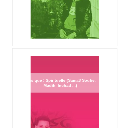
Musique : Spirituelle (Sama3 Soufie,
Madih, Inchad ...)