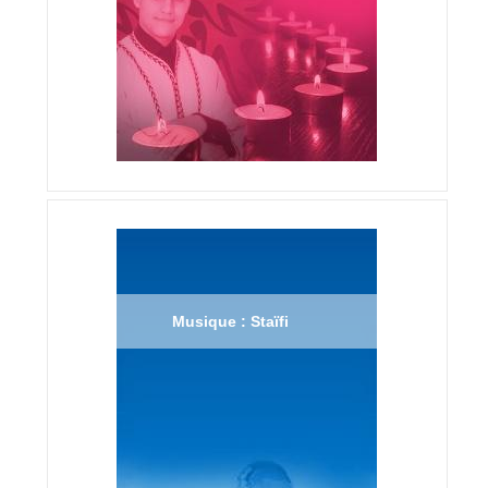
Musique : Staïfi