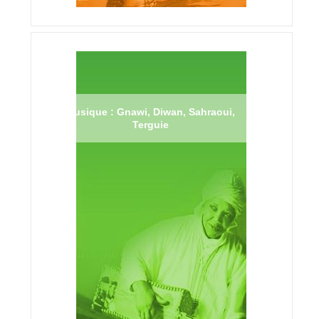
Musique : Gnawi, Diwan, Sahraoui,
Terguie