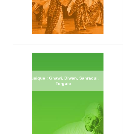
Musique : Gnawi, Diwan, Sahraoui,
Terguie