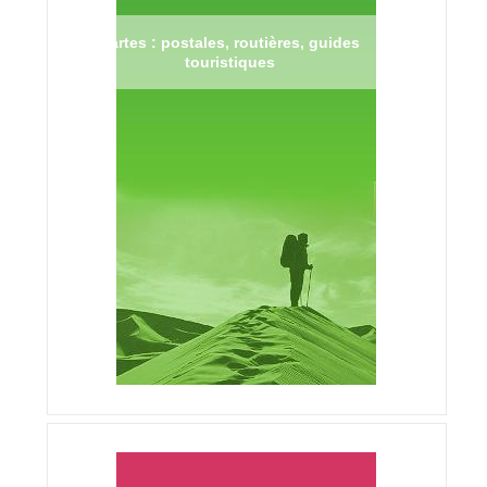
Cartes : postales, routières, guides
touristiques