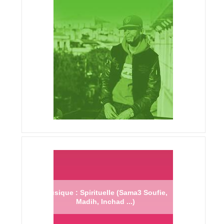
Musique : Spirituelle (Sama3 Soufie,
Madih, Inchad ...)