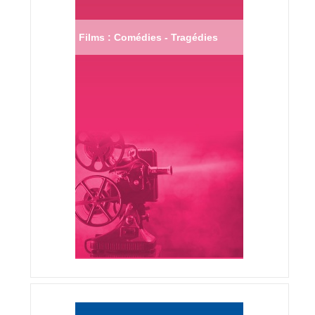
Films : Comédies - Tragédies