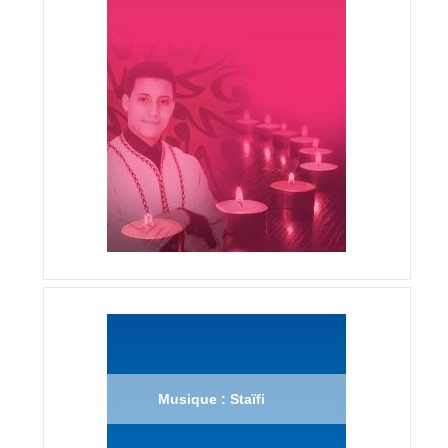
Musique : Staïfi