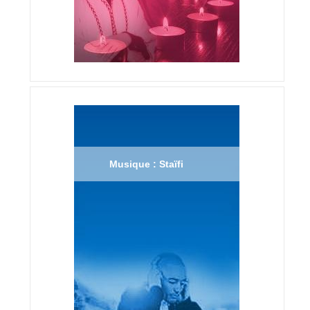
Musique : Staïfi