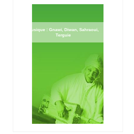
Musique : Gnawi, Diwan, Sahraoui,
Terguie