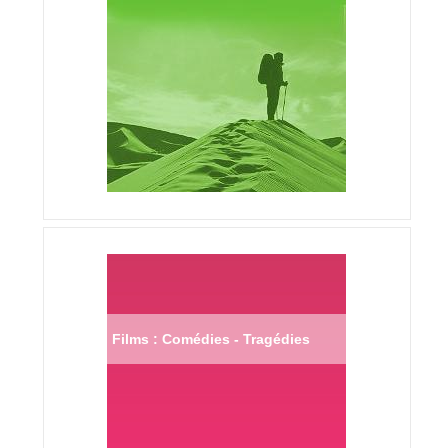
Films : Comédies - Tragédies