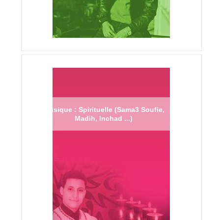
Musique : Spirituelle (Sama3 Soufie,
Madih, Inchad ...)