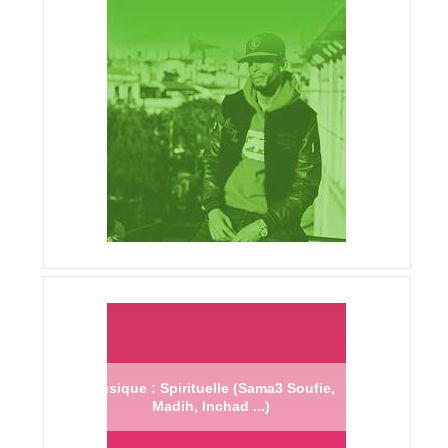
Musique : Spirituelle (Sama3 Soufie,
Madih, Inchad ...)