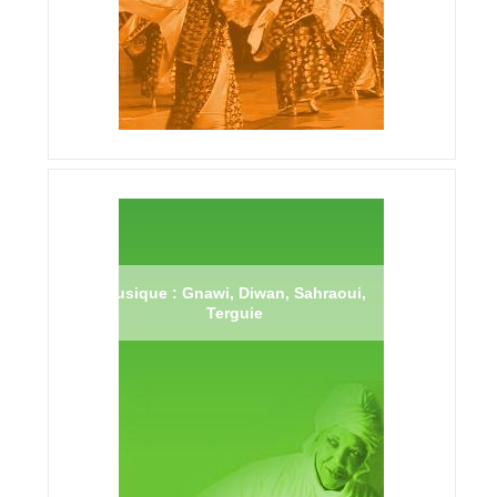
Musique : Gnawi, Diwan, Sahraoui,
Terguie