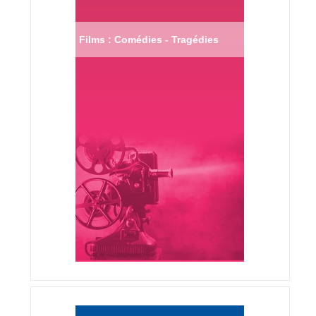
Films : Comédies - Tragédies