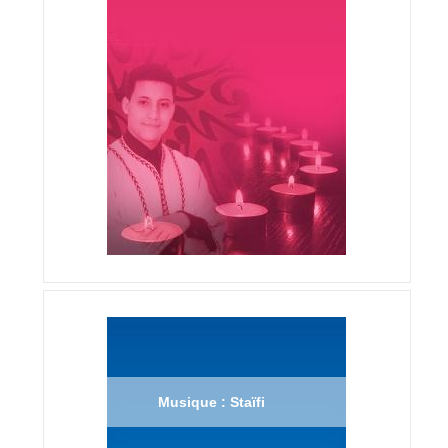
Musique : Staïfi