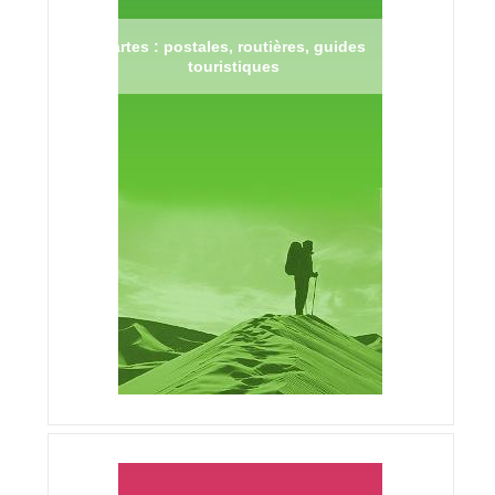
Cartes : postales, routières, guides
touristiques