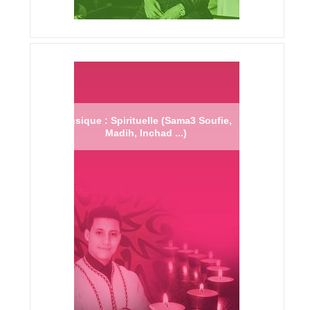
Musique : Spirituelle (Sama3 Soufie,
Madih, Inchad ...)