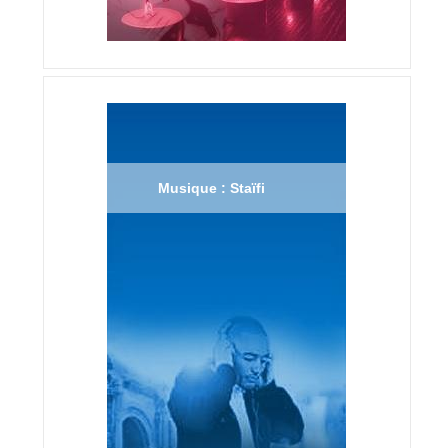
Musique : Staïfi