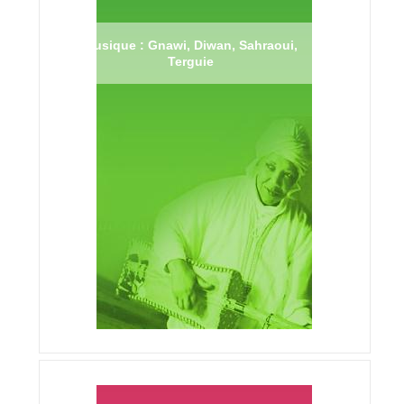
Musique : Gnawi, Diwan, Sahraoui,
Terguie