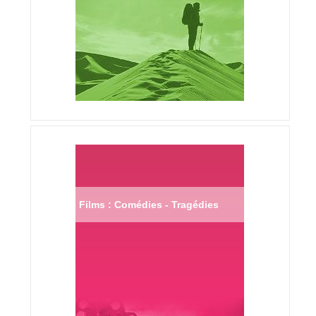
Films : Comédies - Tragédies