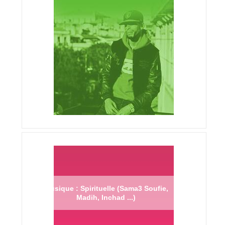
Musique : Spirituelle (Sama3 Soufie,
Madih, Inchad ...)