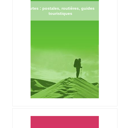
Cartes : postales, routières, guides
touristiques