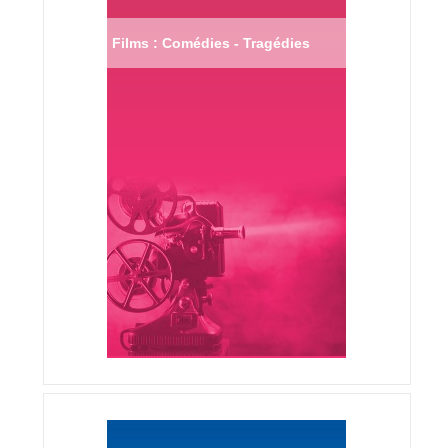
Films : Comédies - Tragédies