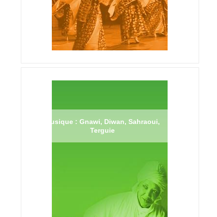
Musique : Gnawi, Diwan, Sahraoui,
Terguie