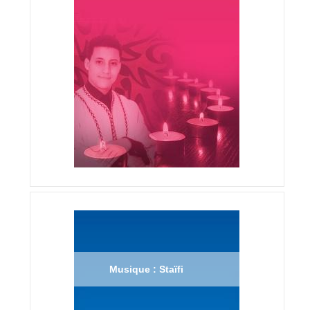
Musique : Staïfi