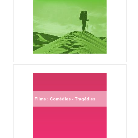
Films : Comédies - Tragédies