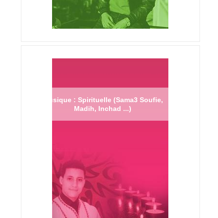
Musique : Spirituelle (Sama3 Soufie,
Madih, Inchad ...)