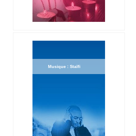
Musique : Staïfi