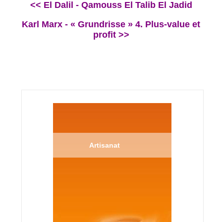
<< El Dalil - Qamouss El Talib El Jadid
Karl Marx - « Grundrisse » 4. Plus-value et
profit >>
Artisanat