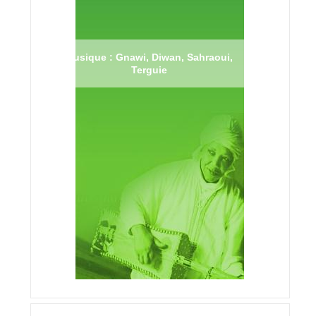
Musique : Gnawi, Diwan, Sahraoui,
Terguie