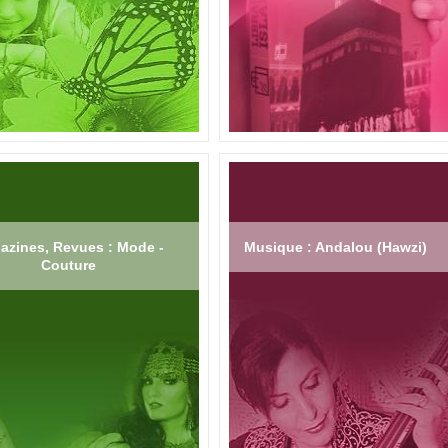
azines, Revues : Mode -
Musique : Andalou (Hawzi)
Couture