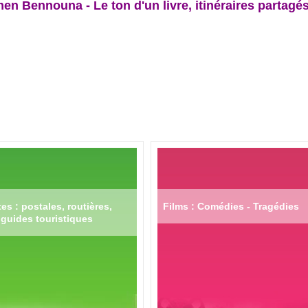
en Bennouna - Le ton d'un livre, itinéraires partagé
es : postales, routières,
Films : Comédies - Tragédies
guides touristiques