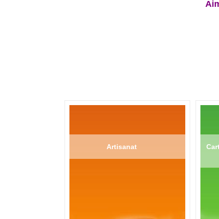
Aim
Artisanat
Cart