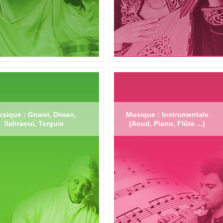
sique : Gnawi, Diwan,
Musique : Instrumentale
Sahraoui, Terguie
(Aoud, Piano, Flûte ...)