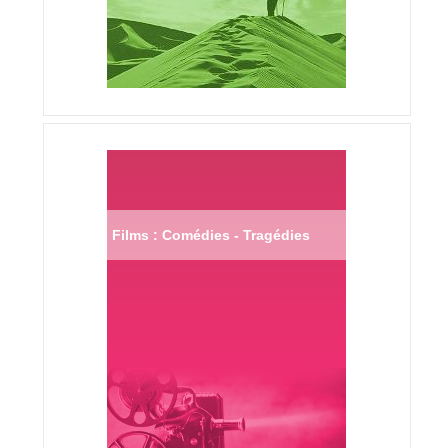
Films : Comédies - Tragédies