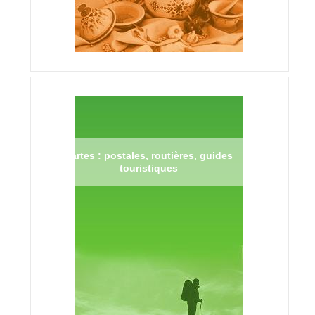
Cartes : postales, routières, guides
touristiques