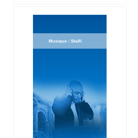
Musique : Staïfi