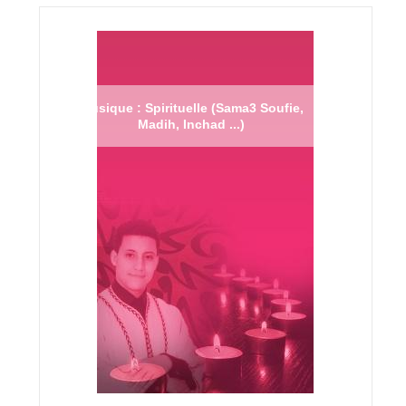
Musique : Spirituelle (Sama3 Soufie,
Madih, Inchad ...)