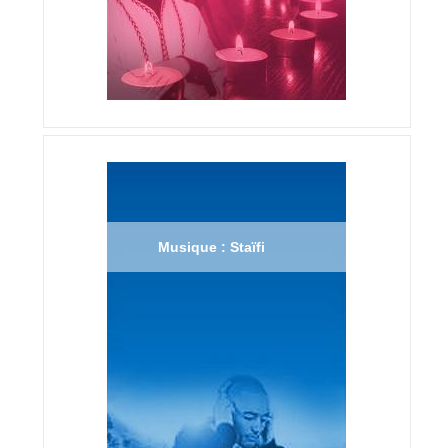
Musique : Staïfi