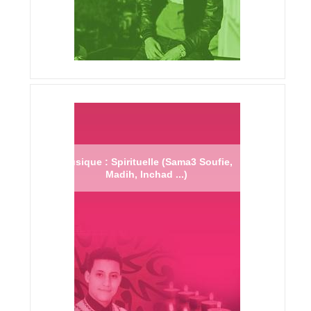
Musique : Spirituelle (Sama3 Soufie,
Madih, Inchad ...)