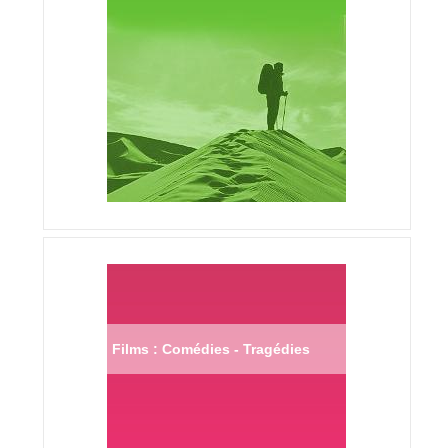
Films : Comédies - Tragédies