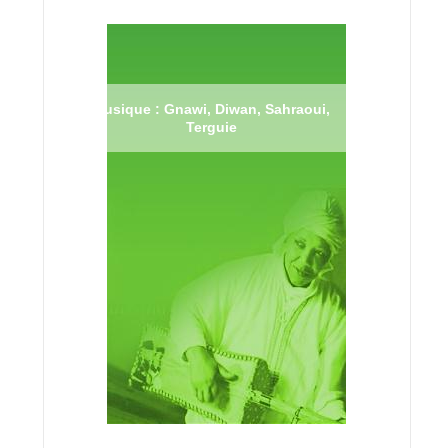
Musique : Gnawi, Diwan, Sahraoui,
Terguie