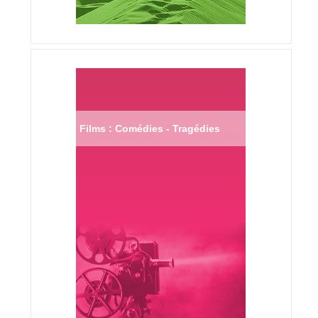
Films : Comédies - Tragédies