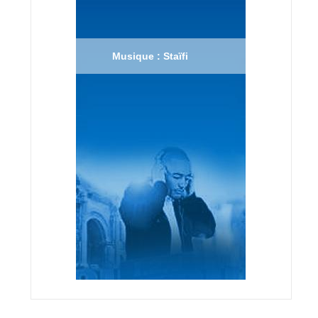
Musique : Staïfi