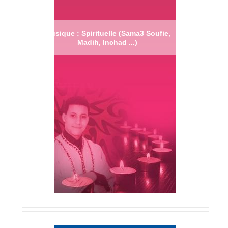
Musique : Spirituelle (Sama3 Soufie,
Madih, Inchad ...)