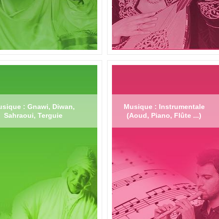
sique : Gnawi, Diwan,
Musique : Instrumentale
Sahraoui, Terguie
(Aoud, Piano, Flûte ...)