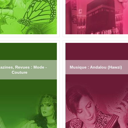
azines, Revues : Mode -
Musique : Andalou (Hawzi)
Couture