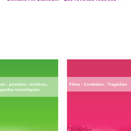
es : postales, routières,
Films : Comédies - Tragédies
guides touristiques