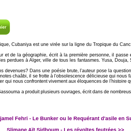
tique, Cubaniya est une virée sur la ligne du Tropique du Canc
ur et de la géographie, écrit à la première personne, il pass
les perdues à Alger, ville de tous les fantasmes. Yusa, Douja,
ns devenues? Dans une poésie brute, l'auteur pose la question 
notes chaâbi, il se frotte à l'obsolescence délicieuse qui nous f
r qui nous confrontent vivement aux éloquences de l'histoire 
et Gassouma a produit plusieurs ouvrages, écrit dans de nombreus
jamel Fehri - Le Bunker ou le Requérant d'asile en S
Slimane Aït Sidhoum - Les révoltes feutrées >>