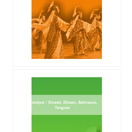
Musique : Gnawi, Diwan, Sahraoui,
Terguie