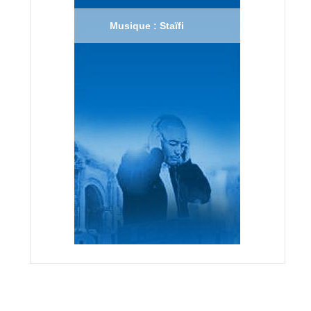
Musique : Staïfi