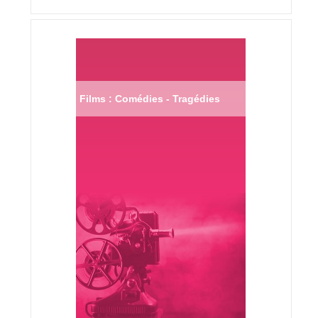
Films : Comédies - Tragédies