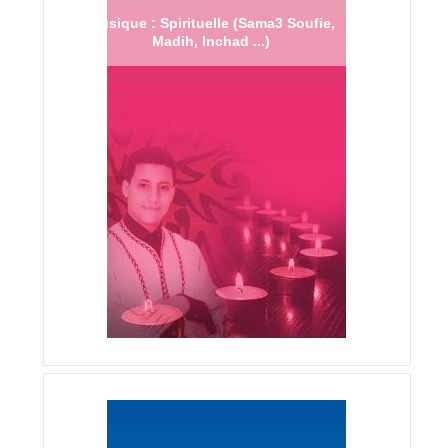
Musique : Spirituelle (Sama3 Soufie,
Madih, Inchad ...)