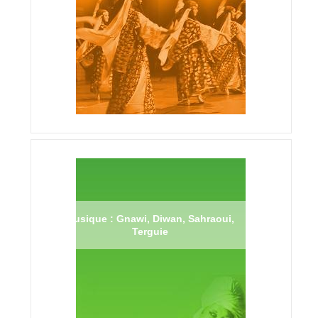
Musique : Gnawi, Diwan, Sahraoui,
Terguie