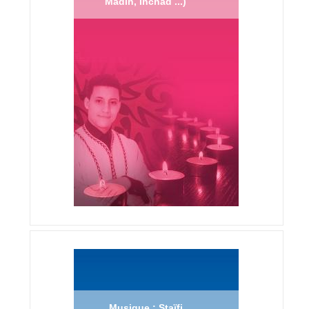
Madih, Inchad ...)
Musique : Staïfi