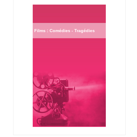
Films : Comédies - Tragédies